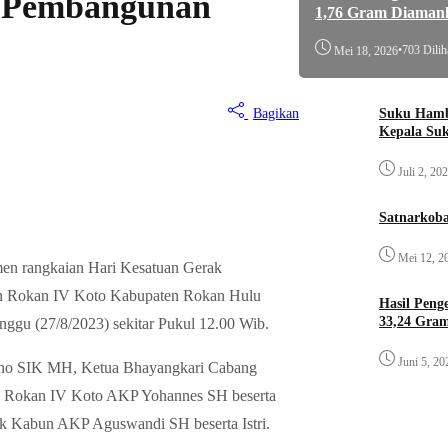
 Pembangunan
1,76 Gram Diaman
•
703 Dilih
Mei 18, 2026
Bagikan
Suku Hamb
Kepala Su
Juli 2, 20
Satnarkoba
Mei 12, 2
en rangkaian Hari Kesatuan Gerak
n Rokan IV Koto Kabupaten Rokan Hulu
Hasil Pen
33,24 Gra
u (27/8/2023) sekitar Pukul 12.00 Wib.
Juni 5, 20
yono SIK MH, Ketua Bhayangkari Cabang
k Rokan IV Koto AKP Yohannes SH beserta
sek Kabun AKP Aguswandi SH beserta Istri.