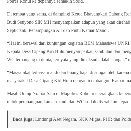
Polres Rohul ke depannya semakin Solid.
Di tempat yang sama, di dampingi Ketua Bhayangkari Cabang Ro
Budi Setiyono SIK MH menyampaikan adapun yang akan direhab
Septictank, Penampungan Air dan Pintu Kamar Mandi.
“Hal ini berawal dari kunjungan kegiatan BEM Mahasiswa UNRI, 
Kepala Desa Cipang Kiri Hulu menyampaikan sambutan dan menga
WC terpanjang di dunia, ternyata yang dimaksud adalah sungai,”
“Masyarakat terbiasa mandi dan buang hajat di sungai oleh karena 
masyarakat Desa Cipang Kiri Hulu dengan membangun Kamar ma
Masih Orang Nomor Satu di Mapolres Rohul menerangkan, kebersi
untuk pembanguan kamar mandi dan WC sudah diserahkan kepad
Baca juga:
Lindungi Aset Negara, SKK Migas, PHR dan Polda