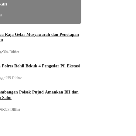
kan
at
a Raja Gelar Musyawarah dan Penetapan
ku
•
304 Dilihat
26
 Polres Rohil Bekuk 4 Pengedar Pil Ekstasi
•
255 Dilihat
026
gembangan Polsek Pujud Amankan BH dan
m Sabu
•
228 Dilihat
26