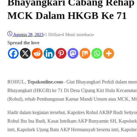
Bhayangkari Cabang Rehap
MCK Dalam HKGB Ke 71
Agustus 28, 2023
•
1
Dilihat
•
4 Menit membaca
•
Spread the love
ROHUL,
Tepakonline.com
– Giat Bhayangkari Peduli dalam mom
Bhayangkari (HKGB) ke 71 Di Desa Cipang Kiri Hulu Kecamata
(Rohul), rehab Pembangunan Kamar Mandi Umum atau MCK, Mingg
Hadir dalam kegiatan tersebut, Kapolres Rohul AKBP Budi Seti
Rohul Ibu Ina Budi, Kasat Intelkam AKP Bunyamin SH, Kapolse
istri, Kapolsek Ujung Batu AKP Hermansyah beserta istri, Kapol