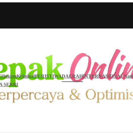
E
Hukum
Kriminal
PERISTIWA
DAERAH
INTERNASIONAL
Nasi
A SERBI