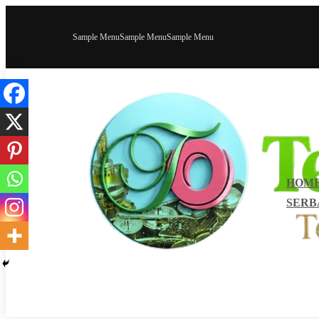
Sample Menu
Sample Menu
Sample Menu
HOM
SERB