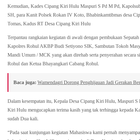
Kemudian, Kades Cipang Kiri Hulu Maspuri S Pd M Pd, Kapolsubs
SH, para Kanit Polsek Rokan IV Koto, Bhabinkamtibmas desa Cipa
Tomas, Kadus RT Desa Cipang Kiri Hulu
Terpantau rangkaian kegiatan di awali dengan pembukaan Sepatah 
Kapolres Rohul AKBP Budi Setiyono SIK, Sambutan Tokoh Masy
Mandi Umum / MCK yang akan direhab serta penyerahan secara sim
Rohul dan Ketua Bhayangkari Cabang Rohul.
Baca juga:
Wamendagri Dorong Penghijauan Jadi Gerakan Berk
Dalam kesempatan itu, Kepala Desa Cipang Kiri Hulu, Maspuri S
Kiri Hulu mengucapkan terima kasih yang tak terhingga kepada Ka
sudah Dua kali.
“Pada saat kunjungan kegiatan Mahasiswa kami pernah menyampa