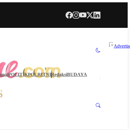
×
onal
POLITIK
POLRI
TNI
Redaksi
BUDAYA