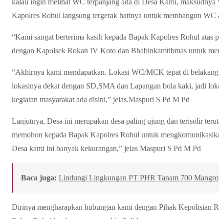
kalau ingin melihat WC terpanjang ada di Desa Kami, maksudnya 
Kapolres Rohul langsung tergerak hatinya untuk membangun WC
“Kami sangat berterima kasih kepada Bapak Kapolres Rohul atas 
dengan Kapolsek Rokan IV Koto dan Bhabinkamtibmas untuk me
“Akhirnya kami mendapatkan. Lokasi WC/MCK tepat di belakang
lokasinya dekat dengan SD,SMA dan Lapangan bola kaki, jadi lokas
kegiatan masyarakat ada disini,” jelas.Maspuri S Pd M Pd
Lanjutnya, Desa ini merupakan desa paling ujung dan terisolir te
memohon kepada Bapak Kapolres Rohul untuk mengkomunikasika
Desa kami ini banyak kekurangan,” jelas Maspuri S Pd M Pd
Baca juga:
Lindungi Lingkungan PT PHR Tanam 700 Mangrove
Dirinya mengharapkan hubungan kami dengan Pihak Kepolisian R