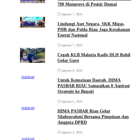
700 Mangrove di Pesisir Dumai
Agustus 7, 2026
DAERAH
Lindungi Aset Negara, SKK Migas,
PHR dan Polda Riau Jaga Ketahanan
Energi Nasional
Agustus 7, 2026
Cegah KLB Malaria Kadis DLH Rohil
DAERAH
Gelar Goro
Agustus 6, 2026
DAERAH
Untuk Kemajuan Daerah, HIMA
PASBAR RIAU Sampaikan 8 Aspirasi
Strategis ke Bupati
Agustus 5, 2026
DAERAH
HIMA PASBAR Riau Gelar
Silahturahmi Bersama Pimpinan dan
Anggota DPRD
Agustus 3, 2026
DAERAH