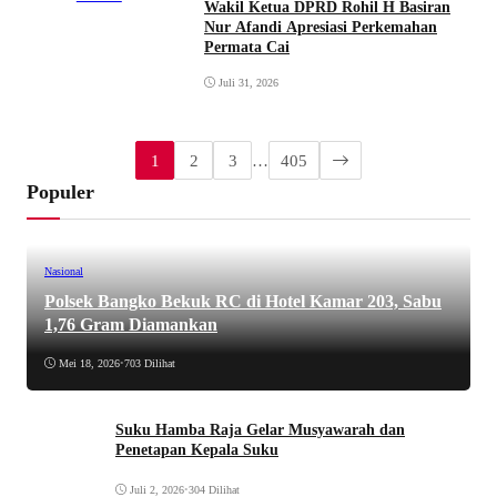
Wakil Ketua DPRD Rohil H Basiran
Nur Afandi Apresiasi Perkemahan
Permata Cai
Juli 31, 2026
1
2
3
…
405
Populer
Nasional
Polsek Bangko Bekuk RC di Hotel Kamar 203, Sabu
1,76 Gram Diamankan
Mei 18, 2026
•
703 Dilihat
Suku Hamba Raja Gelar Musyawarah dan
Penetapan Kepala Suku
Juli 2, 2026
•
304 Dilihat