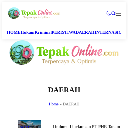
HOME
Hukum
Kriminal
PERISTIWA
DAERAH
INTERNASION
DAERAH
Home
»
DAERAH
Lindungi Lingkungan PT PHR Tanam
DAERAH