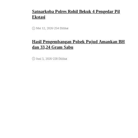
Satnarkoba Polres Rohil Bekuk 4 Pengedar Pil
Ekstasi
Mei 12, 2026
•
254 Dilihat
Hasil Pengembangan Polsek Pujud Amankan BH
dan 33,24 Gram Sabu
Juni 5, 2026
•
228 Dilihat