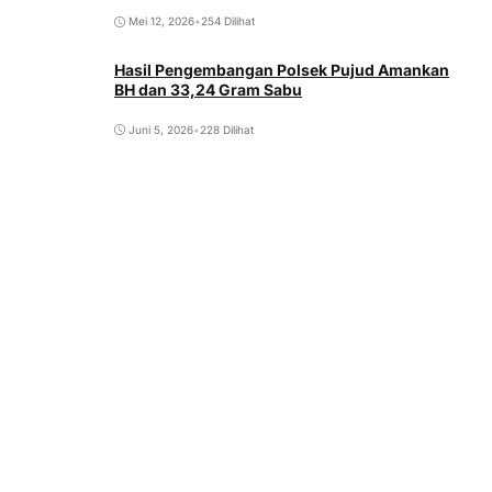
Mei 12, 2026
•
254 Dilihat
Hasil Pengembangan Polsek Pujud Amankan
BH dan 33,24 Gram Sabu
Juni 5, 2026
•
228 Dilihat