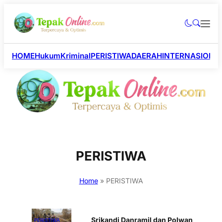
HOME
Hukum
Kriminal
PERISTIWA
DAERAH
INTERNASIONA
PERISTIWA
Home
»
PERISTIWA
Srikandi Danramil dan Polwan
PERISTIWA