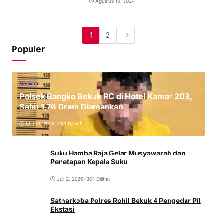
Agustus 19, 2024
1
2
Populer
Nasional
Polsek Bangko Bekuk RC di Hotel Kamar 203,
Sabu 1,76 Gram Diamankan
Mei 18, 2026
•
703 Dilihat
Suku Hamba Raja Gelar Musyawarah dan
Penetapan Kepala Suku
Juli 2, 2026
•
304 Dilihat
Satnarkoba Polres Rohil Bekuk 4 Pengedar Pil
Ekstasi