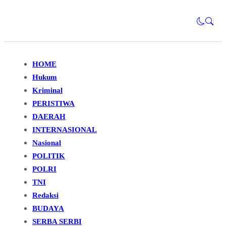
HOME
Hukum
Kriminal
PERISTIWA
DAERAH
INTERNASIONAL
Nasional
POLITIK
POLRI
TNI
Redaksi
BUDAYA
SERBA SERBI