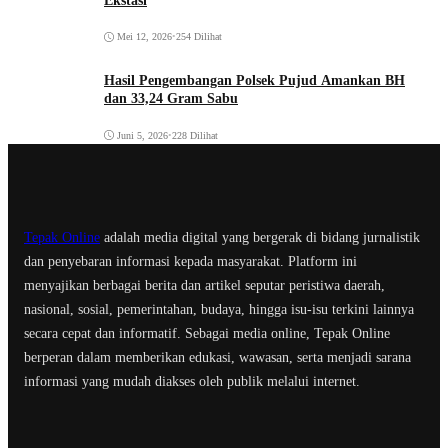
Ekstasi
Mei 12, 2026
•
254 Dilihat
Hasil Pengembangan Polsek Pujud Amankan BH
dan 33,24 Gram Sabu
Juni 5, 2026
•
228 Dilihat
Tepak Online
adalah media digital yang bergerak di bidang jurnalistik
dan penyebaran informasi kepada masyarakat. Platform ini
menyajikan berbagai berita dan artikel seputar peristiwa daerah,
nasional, sosial, pemerintahan, budaya, hingga isu-isu terkini lainnya
secara cepat dan informatif. Sebagai media online, Tepak Online
berperan dalam memberikan edukasi, wawasan, serta menjadi sarana
informasi yang mudah diakses oleh publik melalui internet.