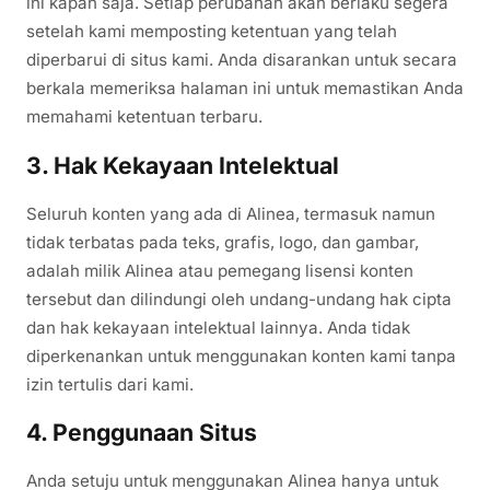
ini kapan saja. Setiap perubahan akan berlaku segera
setelah kami memposting ketentuan yang telah
diperbarui di situs kami. Anda disarankan untuk secara
berkala memeriksa halaman ini untuk memastikan Anda
memahami ketentuan terbaru.
3. Hak Kekayaan Intelektual
Seluruh konten yang ada di Alinea, termasuk namun
tidak terbatas pada teks, grafis, logo, dan gambar,
adalah milik Alinea atau pemegang lisensi konten
tersebut dan dilindungi oleh undang-undang hak cipta
dan hak kekayaan intelektual lainnya. Anda tidak
diperkenankan untuk menggunakan konten kami tanpa
izin tertulis dari kami.
4. Penggunaan Situs
Anda setuju untuk menggunakan Alinea hanya untuk