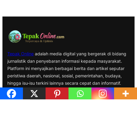
Tepak Online
adalah media digital yang bergerak di bidang
jurnalistik dan penyebaran informasi kepada masyarakat.
Platform ini menyajikan berbagai berita dan artikel seputar
peristiwa daerah, nasional, sosial, pemerintahan, budaya,
hingga isu-isu terkini lainnya secara cepat dan informatif.
Sebagai media online, Tepak Online berperan dalam
memberikan edukasi, wawasan, serta menjadi sarana
informasi yang mudah diakses oleh publik melalui internet.