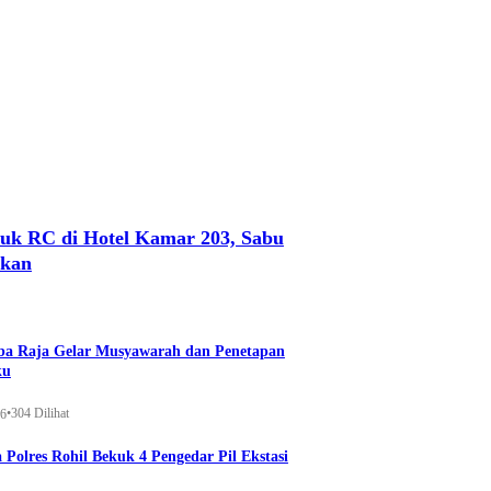
uk RC di Hotel Kamar 203, Sabu
nkan
a Raja Gelar Musyawarah dan Penetapan
ku
•
304 Dilihat
26
 Polres Rohil Bekuk 4 Pengedar Pil Ekstasi