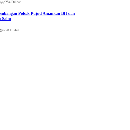
•
254 Dilihat
026
gembangan Polsek Pujud Amankan BH dan
m Sabu
•
228 Dilihat
26