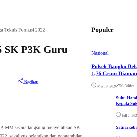
Populer
a Teknis Formasi 2022
95 SK P3K Guru
Nasional
Polsek Bangko Bek
1,76 Gram Diama
Bagikan
•
703 Dilihat
Mei 18, 2026
Suku Hamb
Kepala Su
Juli 2, 20
 SIP, MM secara langsung menyerahkan SK
Satnarkoba
022, sekaligus pelantikan dan pengambilan