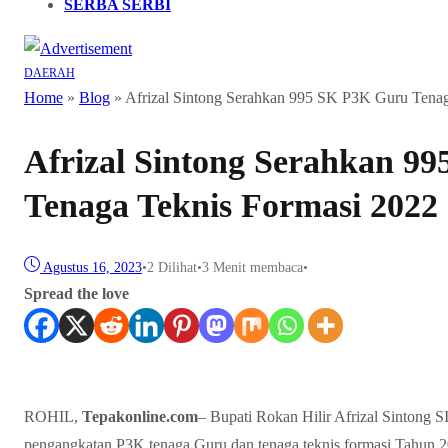
SERBA SERBI
DAERAH
Home
»
Blog
»
Afrizal Sintong Serahkan 995 SK P3K Guru Tenag
Afrizal Sintong Serahkan 9
Tenaga Teknis Formasi 2022
Agustus 16, 2023
•
2
Dilihat
•
3 Menit membaca
•
Spread the love
ROHIL,
Tepakonline.com
– Bupati Rokan Hilir Afrizal Sintong
pengangkatan P3K tenaga Guru dan tenaga teknis formasi Tahun 2