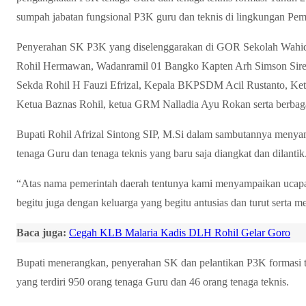
sumpah jabatan fungsional P3K guru dan teknis di lingkungan Pem
Penyerahan SK P3K yang diselenggarakan di GOR Sekolah Wahidi
Rohil Hermawan, Wadanramil 01 Bangko Kapten Arh Simson Sir
Sekda Rohil H Fauzi Efrizal, Kepala BKPSDM Acil Rustanto, Ke
Ketua Baznas Rohil, ketua GRM Nalladia Ayu Rokan serta berbaga
Bupati Rohil Afrizal Sintong SIP, M.Si dalam sambutannya menya
tenaga Guru dan tenaga teknis yang baru saja diangkat dan dilantik
“Atas nama pemerintah daerah tentunya kami menyampaikan ucapan
begitu juga dengan keluarga yang begitu antusias dan turut serta m
Baca juga:
Cegah KLB Malaria Kadis DLH Rohil Gelar Goro
Bupati menerangkan, penyerahan SK dan pelantikan P3K formasi t
yang terdiri 950 orang tenaga Guru dan 46 orang tenaga teknis.