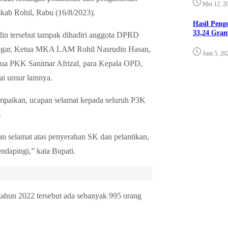
Mei 12, 2
kab Rohil, Rabu (16/8/2023).
Hasil Pen
33,24 Gra
n tersebut tampak dihadiri anggota DPRD
egar, Ketua MKA LAM Rohil Nasrudin Hasan,
Juni 5, 20
tua PKK Sanimar Afrizal, para Kepala OPD,
i unsur lainnya.
mpaikan, ucapan selamat kepada seluruh P3K
.
 selamat atas penyerahan SK dan pelantikan,
endapingi,” kata Bupati.
ahun 2022 tersebut ada sebanyak 995 orang