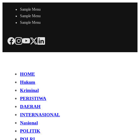
Sample Menu
Sample Menu
Sample Menu
HOME
Hukum
Kriminal
PERISTIWA
DAERAH
INTERNASIONAL
Nasional
POLITIK
POLRI