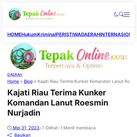
HOME
Hukum
Kriminal
PERISTIWA
DAERAH
INTERNASIONA
DAERAH
Home
»
Blog
»
Kajati Riau Terima Kunker Komandan Lanut Roesm
Kajati Riau Terima Kunker
Komandan Lanut Roesmin
Nurjadin
Mei 31, 2023
•
7
Dilihat
•
1 Menit membaca
Bagikan