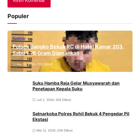
Populer
Nasional
Polsek Bangko Bekuk RC di Hotel Kamar 203,
Sabu 1,76 Gram Diamankan
Mei 18, 2026
•
703 Dilihat
Suku Hamba Raja Gelar Musyawarah dan
Penetapan Kepala Suku
Juli 2, 2026
•
304 Dilihat
Satnarkoba Polres Rohil Bekuk 4 Pengedar Pil
Ekstasi
Mei 12, 2026
•
258 Dilihat