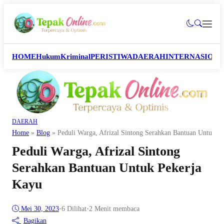
HOME
Hukum
Kriminal
PERISTIWA
DAERAH
INTERNASION
DAERAH
Home
»
Blog
»
Peduli Warga, Afrizal Sintong Serahkan Bantuan Untuk P
Peduli Warga, Afrizal Sintong
Serahkan Bantuan Untuk Pekerja
Kayu
Mei 30, 2023
•
6
Dilihat
•
2 Menit membaca
Bagikan