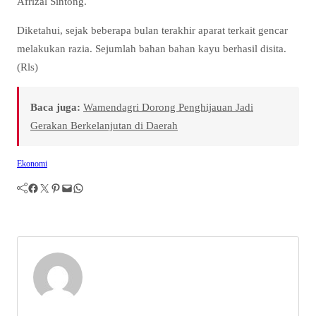
Afrizal Sintong.
Diketahui, sejak beberapa bulan terakhir aparat terkait gencar
melakukan razia. Sejumlah bahan bahan kayu berhasil disita.
(Rls)
Baca juga:
Wamendagri Dorong Penghijauan Jadi
Gerakan Berkelanjutan di Daerah
Ekonomi
Facebook
Twitter
Pinterest
Mail
WhatsApp