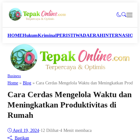
HOME
Hukum
Kriminal
PERISTIWA
DAERAH
INTERNASION
Business
Home
»
Blog
»
Cara Cerdas Mengelola Waktu dan Meningkatkan Produkti
Cara Cerdas Mengelola Waktu dan
Meningkatkan Produktivitas di
Rumah
April 19, 2024
•
12
Dilihat
•
4 Menit membaca
Bagikan