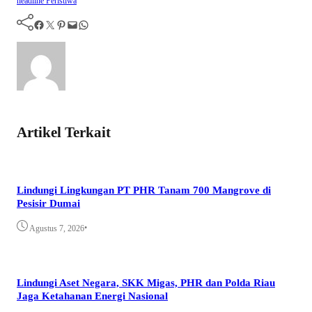
headline
Peristiwa
Facebook
Twitter
Pinterest
Mail
WhatsApp
Artikel Terkait
Lindungi Lingkungan PT PHR Tanam 700 Mangrove di
Pesisir Dumai
•
Agustus 7, 2026
Lindungi Aset Negara, SKK Migas, PHR dan Polda Riau
Jaga Ketahanan Energi Nasional