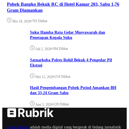
Polsek Bangko Bekuk RC di Hotel Kamar 203, Sabu 1,76
Gram Diamankan
•
703 Dilihat
Mei 18, 2026
Suku Hamba Raja Gelar Musyawarah dan
Penetapan Kepala Suku
•
304 Dilihat
Juli 2, 2026
Satnarkoba Polres Rohil Bekuk 4 Pengedar Pil
Ekstasi
•
254 Dilihat
Mei 12, 2026
Hasil Pengembangan Polsek Pujud Amankan BH
dan 33,24 Gram Sabu
•
228 Dilihat
Juni 5, 2026
Tepak Online
adalah media digital yang bergerak di bidang jurnalistik