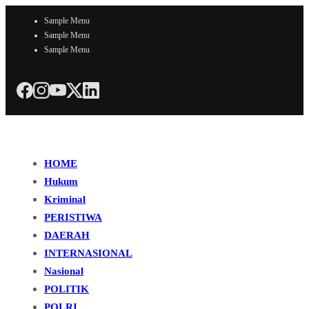
Sample Menu
Sample Menu
Sample Menu
HOME
Hukum
Kriminal
PERISTIWA
DAERAH
INTERNASIONAL
Nasional
POLITIK
POLRI