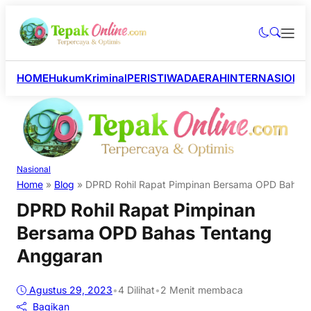
HOME
Hukum
Kriminal
PERISTIWA
DAERAH
INTERNASIONA
Nasional
Home
»
Blog
»
DPRD Rohil Rapat Pimpinan Bersama OPD Bahas
DPRD Rohil Rapat Pimpinan
Bersama OPD Bahas Tentang
Anggaran
Agustus 29, 2023
•
4
Dilihat
•
2 Menit membaca
Bagikan