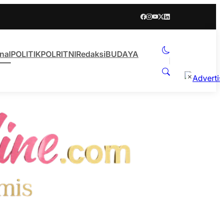
nal
POLITIK
POLRI
TNI
Redaksi
BUDAYA
×