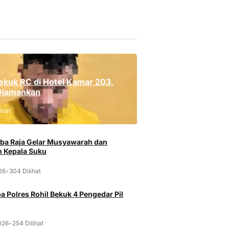
ekuk RC di Hotel Kamar 203,
Diamankan
ihat
ba Raja Gelar Musyawarah dan
 Kepala Suku
026
•
304 Dilihat
a Polres Rohil Bekuk 4 Pengedar Pil
026
•
254 Dilihat