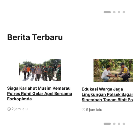
Berita Terbaru
Siaga Karlahut Musim Kemarau
Edukasi Warga Jaga
Polres Rohil Gelar Apel Bersama
Lingkungan Polsek Baga
Forkopimda
Sinembah Tanam Bibit P
2 jam lalu
5 jam lalu