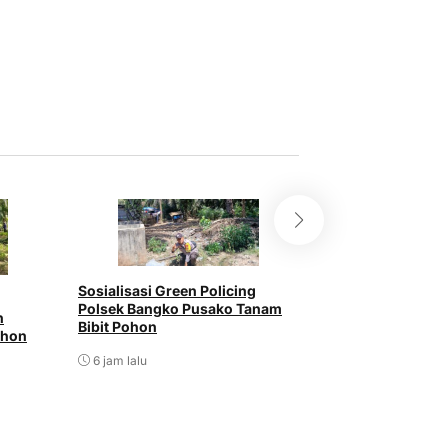
Sosialisasi Green Policing
Polsek Bangko P
Polsek Bangko Pusako Tanam
Sayur Terong Ke
n
Bibit Pohon
ohon
6 jam lalu
6 jam lalu