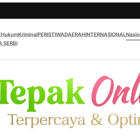
E
Hukum
Kriminal
PERISTIWA
DAERAH
INTERNASIONAL
Nasio
A SERBI