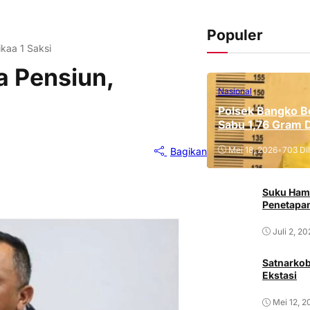
Populer
kaa 1 Saksi
a Pensiun,
Nasional
Polsek Bangko B
Sabu 1,76 Gram 
Mei 18, 2026
•
703 Dil
Bagikan
Suku Ham
Penetapan
Juli 2, 2
Satnarkob
Ekstasi
Mei 12, 2