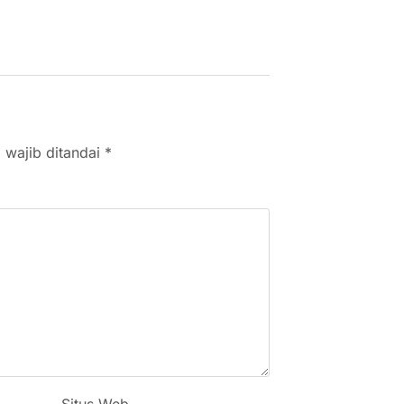
 wajib ditandai
*
Situs Web