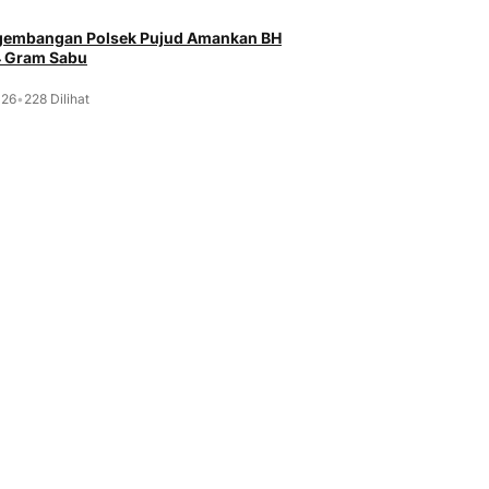
ngembangan Polsek Pujud Amankan BH
4 Gram Sabu
026
•
228 Dilihat