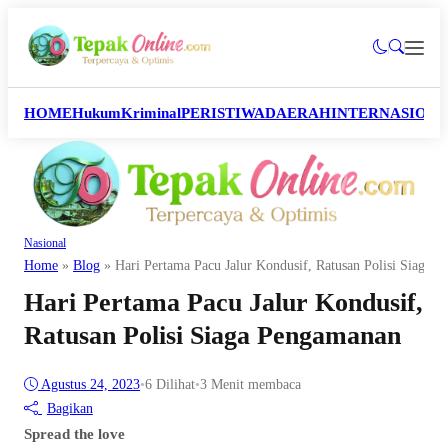
HOME
Hukum
Kriminal
PERISTIWA
DAERAH
INTERNASION
Nasional
Home
»
Blog
»
Hari Pertama Pacu Jalur Kondusif, Ratusan Polisi Siaga 
Hari Pertama Pacu Jalur Kondusif,
Ratusan Polisi Siaga Pengamanan
Agustus 24, 2023
•
6
Dilihat
•
3 Menit membaca
Bagikan
Spread the love