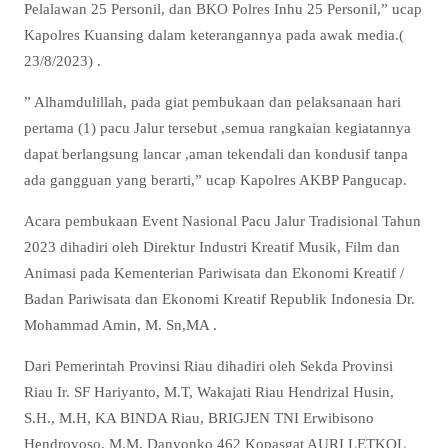
Pelalawan 25 Personil, dan BKO Polres Inhu 25 Personil,” ucap
Kapolres Kuansing dalam keterangannya pada awak media.(
23/8/2023) .
” Alhamdulillah, pada giat pembukaan dan pelaksanaan hari
pertama (1) pacu Jalur tersebut ,semua rangkaian kegiatannya
dapat berlangsung lancar ,aman tekendali dan kondusif tanpa
ada gangguan yang berarti,” ucap Kapolres AKBP Pangucap.
Acara pembukaan Event Nasional Pacu Jalur Tradisional Tahun
2023 dihadiri oleh Direktur Industri Kreatif Musik, Film dan
Animasi pada Kementerian Pariwisata dan Ekonomi Kreatif /
Badan Pariwisata dan Ekonomi Kreatif Republik Indonesia Dr.
Mohammad Amin, M. Sn,MA .
Dari Pemerintah Provinsi Riau dihadiri oleh Sekda Provinsi
Riau Ir. SF Hariyanto, M.T, Wakajati Riau Hendrizal Husin,
S.H., M.H, KA BINDA Riau, BRIGJEN TNI Erwibisono
Hendroyoso, M.M, Danyonko 462 Kopasgat AURI LETKOL