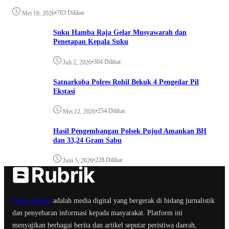
•
703 Dilihat
Mei 18, 2026
Suku Hamba Raja Gelar Musyawarah dan
Penetapan Kepala Suku
•
304 Dilihat
Juli 2, 2026
Satnarkoba Polres Rohil Bekuk 4 Pengedar Pil
Ekstasi
•
254 Dilihat
Mei 12, 2026
Hasil Pengembangan Polsek Pujud Amankan BH
dan 33,24 Gram Sabu
•
228 Dilihat
Juni 5, 2026
Tepak Online
adalah media digital yang bergerak di bidang jurnalistik
dan penyebaran informasi kepada masyarakat. Platform ini
menyajikan berbagai berita dan artikel seputar peristiwa daerah,