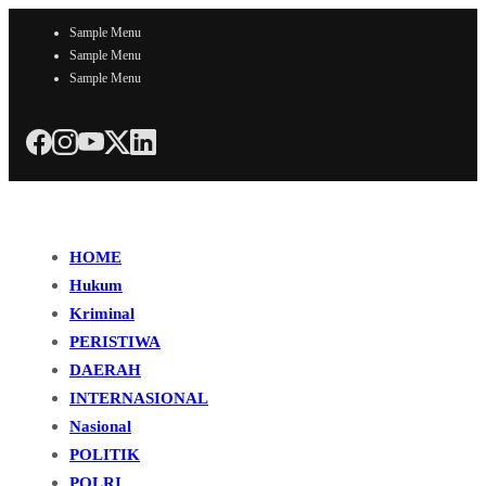
Sample Menu
Sample Menu
Sample Menu
HOME
Hukum
Kriminal
PERISTIWA
DAERAH
INTERNASIONAL
Nasional
POLITIK
POLRI