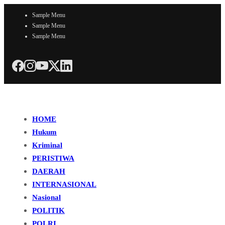
Sample Menu
Sample Menu
Sample Menu
HOME
Hukum
Kriminal
PERISTIWA
DAERAH
INTERNASIONAL
Nasional
POLITIK
POLRI