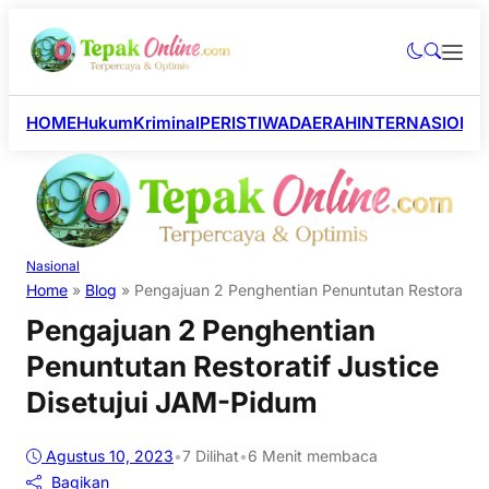
HOME
Hukum
Kriminal
PERISTIWA
DAERAH
INTERNASIONA
Nasional
Home
»
Blog
»
Pengajuan 2 Penghentian Penuntutan Restoratif 
Pengajuan 2 Penghentian
Penuntutan Restoratif Justice
Disetujui JAM-Pidum
Agustus 10, 2023
•
7
Dilihat
•
6 Menit membaca
Bagikan