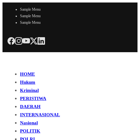
Sample Menu
Sample Menu
Sample Menu
HOME
Hukum
Kriminal
PERISTIWA
DAERAH
INTERNASIONAL
Nasional
POLITIK
POLRI