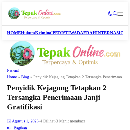
HOME
Hukum
Kriminal
PERISTIWA
DAERAH
INTERNASION
Nasional
Home
»
Blog
»
Penyidik Kejagung Tetapkan 2 Tersangka Penerimaan Janji
Penyidik Kejagung Tetapkan 2
Tersangka Penerimaan Janji
Gratifikasi
Agustus 1, 2023
•
4
Dilihat
•
3 Menit membaca
Bagikan