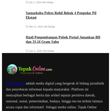
Juli 2, 2026
•
304 Dilihat
Satnarkoba Polres Rohil Bekuk 4 Pengedar Pil
Ekstasi
Mei 12, 2026
•
258 Dilihat
Hasil Pengembangan Polsek Pujud Amankan BH
dan 33,24 Gram Sabu
Juni 5, 2026
•
228 Dilihat
Tepak Online
adalah media digital yang bergerak di bidang jurnalistik
dan penyebaran informasi kepada masyarakat. Platform ini
menyajikan berbagai berita dan artikel seputar peristiwa daerah,
nasional, sosial, pemerintahan, budaya, hingga isu-isu terkini lainnya
secara cepat dan informatif. Sebagai media online, Tepak Online