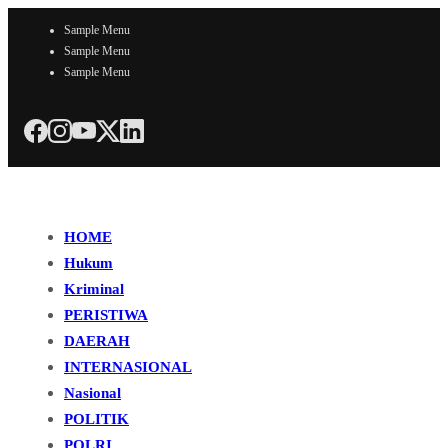
Sample Menu
Sample Menu
Sample Menu
HOME
Hukum
Kriminal
PERISTIWA
DAERAH
INTERNASIONAL
Nasional
POLITIK
POLRI