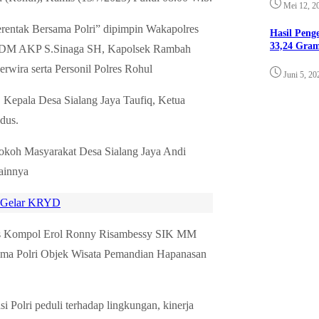
Mei 12, 2
ntak Bersama Polri” dipimpin Wakapolres
Hasil Pen
33,24 Gra
 SDM AKP S.Sinaga SH, Kapolsek Rambah
rwira serta Personil Polres Rohul
Juni 5, 20
Kepala Desa Sialang Jaya Taufiq, Ketua
dus.
koh Masyarakat Desa Sialang Jaya Andi
lainnya
o Gelar KRYD
es Kompol Erol Ronny Risambessy SIK MM
ama Polri Objek Wisata Pemandian Hapanasan
 Polri peduli terhadap lingkungan, kinerja