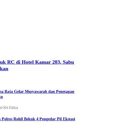
uk RC di Hotel Kamar 203, Sabu
nkan
a Raja Gelar Musyawarah dan Penetapan
ku
•
304 Dilihat
26
 Polres Rohil Bekuk 4 Pengedar Pil Ekstasi