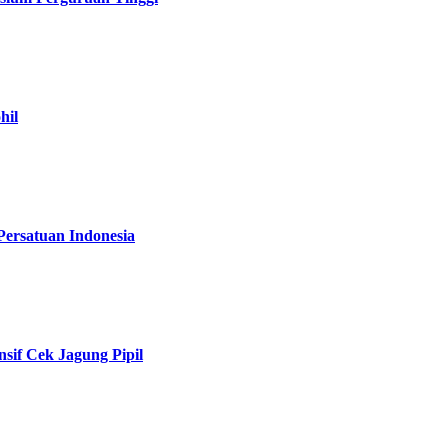
hil
Persatuan Indonesia
if Cek Jagung Pipil