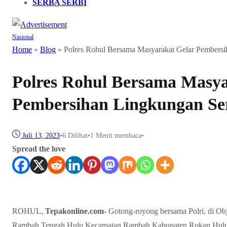
SERBA SERBI
Nasional
Home
»
Blog
»
Polres Rohul Bersama Masyarakat Gelar Pembersi
Polres Rohul Bersama Masya
Pembersihan Lingkungan Se
Juli 13, 2023
•
6
Dilihat
•
1 Menit membaca
•
Spread the love
ROHUL,
Tepakonline.com-
Gotong-royong bersama Polri, di O
Rambah Tengah Hulu Kecamatan Rambah Kabupaten Rokan Hulu (