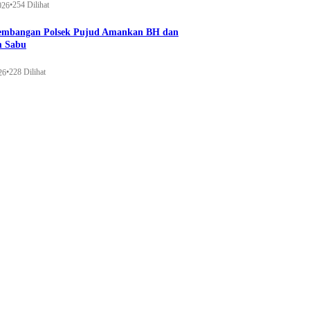
•
254 Dilihat
026
gembangan Polsek Pujud Amankan BH dan
m Sabu
•
228 Dilihat
26