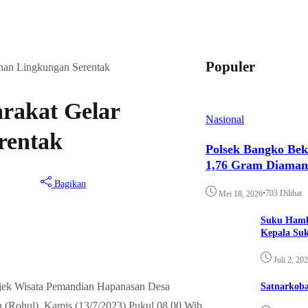
Populer
han Lingkungan Serentak
rakat Gelar
Nasional
rentak
Polsek Bangko Bek
1,76 Gram Diama
Bagikan
•
703 Dilihat
Mei 18, 2026
Suku Hamb
Kepala Su
Juli 2, 20
bjek Wisata Pemandian Hapanasan Desa
Satnarkoba
Rohul), Kamis (13/7/2023) Pukul 08.00 Wib.