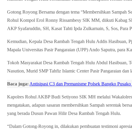
Gotong Royong Bersama dengan tema “Membersihkan Sampah Sere
Rohul Kompol Erol Ronny Rissambesy SIK MM, diikuti Kabag
AKP Syafaruddin, SH, Kasat Tahti Ipda Zulkarnain, S, Sos, Para Pe
Kemudian, Kepala Desa Rambah Tengah Hulu Addis Hasibuan, Pj 
Mapala Universitas Pasir Pangaraian (UPP) Ando Saputra, para Ka
Tokoh Masyarakat Desa Rambah Tengah Hulu Abdul Hasibuan, To
Nasution, Murid SMP Tahfiz Islamic Center Pasir Pangaraian dan 
Baca juga:
Antisipasi C3 dan Premanisme Polsek Bangko Pusak
Kapolres Rohul AKBP Budi Setiyono SIK MH melalui Wakalolr
mengatakan, adapun sasaran membersihkan Sampah serentak bers
yang berada Dusun Pawan Hilir Desa Rambah Tengah Hulu.
“Dalam Gotong-Royong in, dilakukan pembuatan testimoni apresiasi