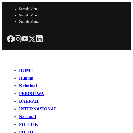
Sample Menu
Sample Menu
Sample Menu
HOME
Hukum
Kriminal
PERISTIWA
DAERAH
INTERNASIONAL
Nasional
POLITIK
POLRI