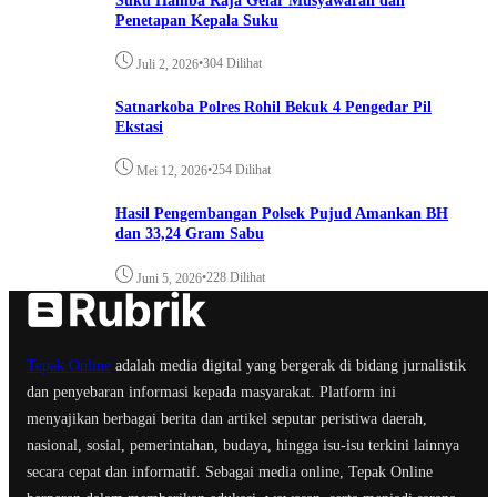
Suku Hamba Raja Gelar Musyawarah dan
Penetapan Kepala Suku
•
304 Dilihat
Juli 2, 2026
Satnarkoba Polres Rohil Bekuk 4 Pengedar Pil
Ekstasi
•
254 Dilihat
Mei 12, 2026
Hasil Pengembangan Polsek Pujud Amankan BH
dan 33,24 Gram Sabu
•
228 Dilihat
Juni 5, 2026
Tepak Online
adalah media digital yang bergerak di bidang jurnalistik
dan penyebaran informasi kepada masyarakat. Platform ini
menyajikan berbagai berita dan artikel seputar peristiwa daerah,
nasional, sosial, pemerintahan, budaya, hingga isu-isu terkini lainnya
secara cepat dan informatif. Sebagai media online, Tepak Online