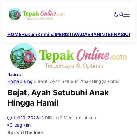
HOME
Hukum
Kriminal
PERISTIWA
DAERAH
INTERNASIONA
Nasional
Home
»
Blog
»
Bejat, Ayah Setubuhi Anak Hingga Hamil
Bejat, Ayah Setubuhi Anak
Hingga Hamil
Juli 13, 2023
•
5
Dilihat
•
2 Menit membaca
Bagikan
Spread the love