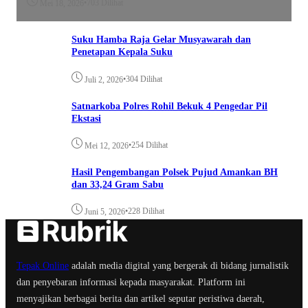
•
703 Dilihat
Mei 18, 2026
Suku Hamba Raja Gelar Musyawarah dan
Penetapan Kepala Suku
•
304 Dilihat
Juli 2, 2026
Satnarkoba Polres Rohil Bekuk 4 Pengedar Pil
Ekstasi
•
254 Dilihat
Mei 12, 2026
Hasil Pengembangan Polsek Pujud Amankan BH
dan 33,24 Gram Sabu
•
228 Dilihat
Juni 5, 2026
Tepak Online
adalah media digital yang bergerak di bidang jurnalistik
dan penyebaran informasi kepada masyarakat. Platform ini
menyajikan berbagai berita dan artikel seputar peristiwa daerah,