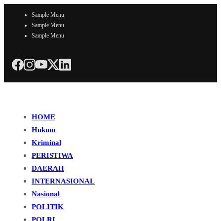
Sample Menu
Sample Menu
Sample Menu
HOME
Hukum
Kriminal
PERISTIWA
DAERAH
INTERNASIONAL
Nasional
POLITIK
POLRI