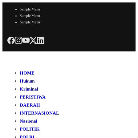
Sample Menu
Sample Menu
Sample Menu
HOME
Hukum
Kriminal
PERISTIWA
DAERAH
INTERNASIONAL
Nasional
POLITIK
POLRI