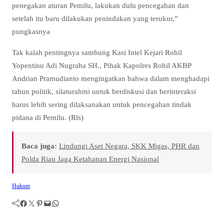
penegakan aturan Pemilu, lakukan dulu pencegahan dan
setelah itu baru dilakukan penindakan yang terukur,”
pungkasnya
Tak kalah pentingnya sambung Kasi Intel Kejari Rohil
Yopentinu Adi Nugraha SH., Pihak Kapolres Rohil AKBP
Andrian Pramudianto mengingatkan bahwa dalam menghadapi
tahun politik, silaturahmi untuk berdiskusi dan berinteraksi
harus lebih sering dilaksanakan untuk pencegahan tindak
pidana di Pemilu. (Rls)
Baca juga:
Lindungi Aset Negara, SKK Migas, PHR dan
Polda Riau Jaga Ketahanan Energi Nasional
Hukum
Facebook
Twitter
Pinterest
Mail
WhatsApp