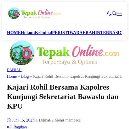
HOME
Hukum
Kriminal
PERISTIWA
DAERAH
INTERNASION
DAERAH
Home
»
Blog
»
Kajari Rohil Bersama Kapolres Kunjungi Sekretariat Baw
Kajari Rohil Bersama Kapolres
Kunjungi Sekretariat Bawaslu dan
KPU
Juni 15, 2023
•
1
Dilihat
•
2 Menit membaca
Bagikan