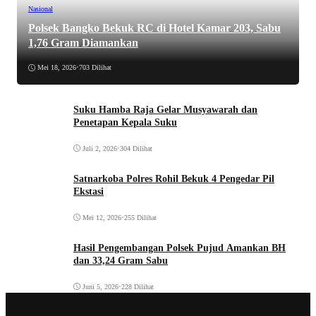
Nasional
Polsek Bangko Bekuk RC di Hotel Kamar 203, Sabu
1,76 Gram Diamankan
Mei 18, 2026
•
703 Dilihat
Suku Hamba Raja Gelar Musyawarah dan
Penetapan Kepala Suku
Juli 2, 2026
•
304 Dilihat
Satnarkoba Polres Rohil Bekuk 4 Pengedar Pil
Ekstasi
Mei 12, 2026
•
255 Dilihat
Hasil Pengembangan Polsek Pujud Amankan BH
dan 33,24 Gram Sabu
Juni 5, 2026
•
228 Dilihat