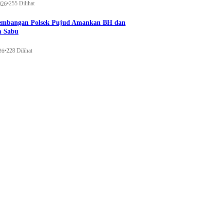
•
255 Dilihat
026
gembangan Polsek Pujud Amankan BH dan
m Sabu
•
228 Dilihat
26