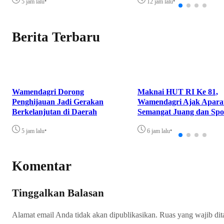
•
•
5 jam lalu
12 jam lalu
Berita Terbaru
Wamendagri Dorong
Maknai HUT RI Ke 81,
Penghijauan Jadi Gerakan
Wamendagri Ajak Apara
Berkelanjutan di Daerah
Semangat Juang dan Spor
•
•
5 jam lalu
6 jam lalu
Komentar
Tinggalkan Balasan
Alamat email Anda tidak akan dipublikasikan.
Ruas yang wajib di