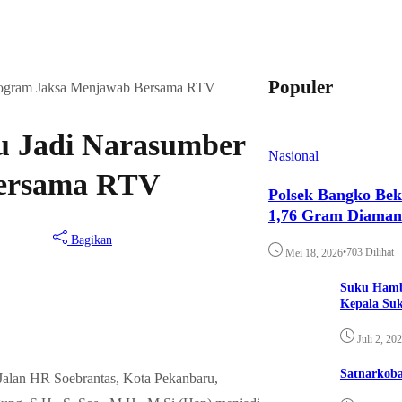
Populer
Program Jaksa Menjawab Bersama RTV
au Jadi Narasumber
Nasional
Bersama RTV
Polsek Bangko Bek
1,76 Gram Diama
Bagikan
•
703 Dilihat
Mei 18, 2026
Suku Hamb
Kepala Su
Juli 2, 20
Satnarkoba
Jalan HR Soebrantas, Kota Pekanbaru,