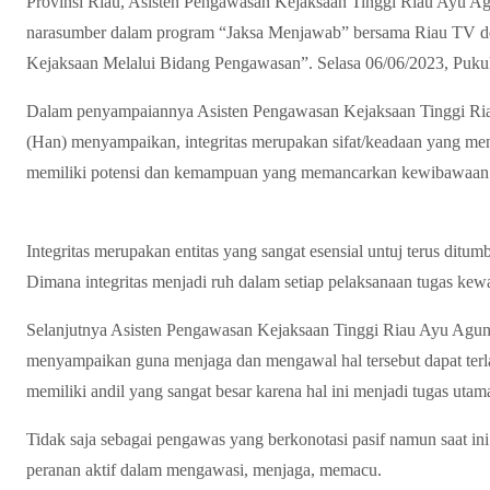
Provinsi Riau, Asisten Pengawasan Kejaksaan Tinggi Riau Ayu Ag
narasumber dalam program “Jaksa Menjawab” bersama Riau TV de
Kejaksaan Melalui Bidang Pengawasan”. Selasa 06/06/2023, Puku
Dalam penyampaiannya Asisten Pengawasan Kejaksaan Tinggi Ria
(Han) menyampaikan, integritas merupakan sifat/keadaan yang me
memiliki potensi dan kemampuan yang memancarkan kewibawaan 
Integritas merupakan entitas yang sangat esensial untuj terus dit
Dimana integritas menjadi ruh dalam setiap pelaksanaan tugas kew
Selanjutnya Asisten Pengawasan Kejaksaan Tinggi Riau Ayu Agung
menyampaikan guna menjaga dan mengawal hal tersebut dapat ter
memiliki andil yang sangat besar karena hal ini menjadi tugas uta
Tidak saja sebagai pengawas yang berkonotasi pasif namun saat i
peranan aktif dalam mengawasi, menjaga, memacu.