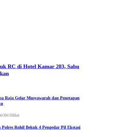
uk RC di Hotel Kamar 203, Sabu
nkan
a Raja Gelar Musyawarah dan Penetapan
ku
•
304 Dilihat
26
 Polres Rohil Bekuk 4 Pengedar Pil Ekstasi