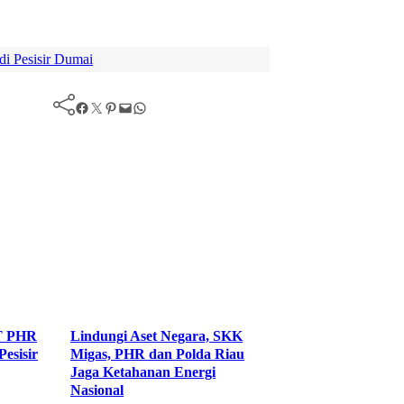
i Pesisir Dumai
Facebook
Twitter
Pinterest
Mail
WhatsApp
T PHR
Lindungi Aset Negara, SKK
Cegah KLB Mala
esisir
Migas, PHR dan Polda Riau
DLH Rohil Gelar
Jaga Ketahanan Energi
•
Nasional
Agustus 6, 2026