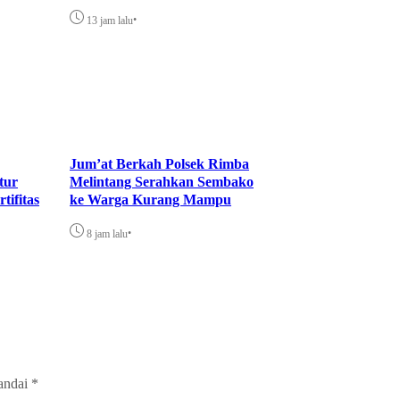
•
13 jam lalu
Jum’at Berkah Polsek Rimba
Lindungi Lingk
tur
Melintang Serahkan Sembako
Tanam 700 Mangro
tifitas
ke Warga Kurang Mampu
Dumai
•
•
8 jam lalu
12 jam lalu
tandai
*