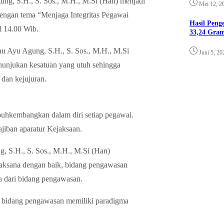
ung, S.H., S. Sos., M.H., M.Si (Han) menjadi
Mei 12, 2
ngan tema “Menjaga Integritas Pegawai
Hasil Pen
l 14.00 Wib.
33,24 Gra
u Ayu Agung, S.H., S. Sos., M.H., M.Si
Juni 5, 20
nunjukan kesatuan yang utuh sehingga
dan kejujuran.
umbuhkembangkan dalam diri setiap pegawai.
ajiban aparatur Kejaksaan.
, S.H., S. Sos., M.H., M.Si (Han)
laksana dengan baik, bidang pengawasan
ma dari bidang pengawasan.
ni bidang pengawasan memiliki paradigma