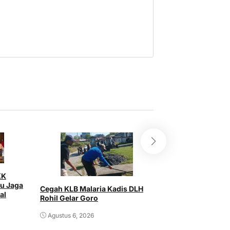
KK
Untuk Kemajuan 
au Jaga
Cegah KLB Malaria Kadis DLH
PASBAR RIAU Sam
al
Rohil Gelar Goro
Aspirasi Strategi
Agustus 6, 2026
Agustus 5, 2026