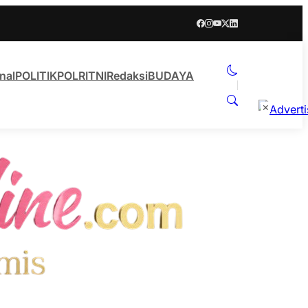
nal
POLITIK
POLRI
TNI
Redaksi
BUDAYA
×