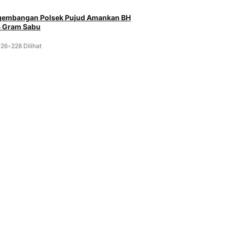
ngembangan Polsek Pujud Amankan BH
4 Gram Sabu
026
•
228 Dilihat