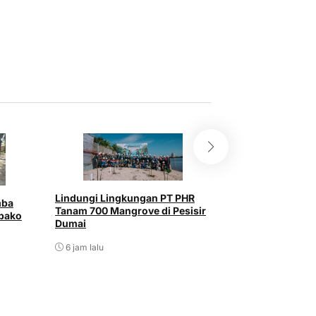
Lindungi Aset Ne
Lindungi Lingkungan PT PHR
mba
Migas, PHR dan P
Tanam 700 Mangrove di Pesisir
bako
Ketahanan Energi
Dumai
7 jam lalu
6 jam lalu