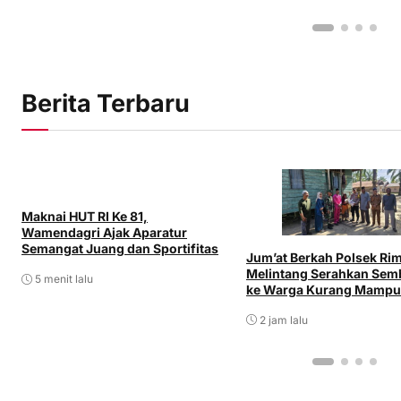
Berita Terbaru
Maknai HUT RI Ke 81,
Wamendagri Ajak Aparatur
Semangat Juang dan Sportifitas
Jum’at Berkah Polsek Ri
Melintang Serahkan Sem
5 menit lalu
ke Warga Kurang Mampu
2 jam lalu