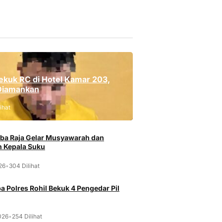
ekuk RC di Hotel Kamar 203,
Diamankan
ihat
ba Raja Gelar Musyawarah dan
 Kepala Suku
026
•
304 Dilihat
a Polres Rohil Bekuk 4 Pengedar Pil
026
•
254 Dilihat