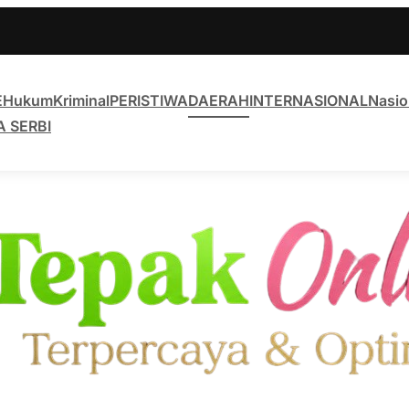
E
Hukum
Kriminal
PERISTIWA
DAERAH
INTERNASIONAL
Nasio
A SERBI