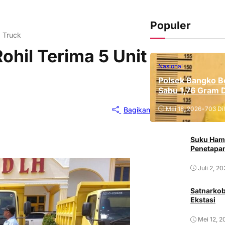
Populer
p Truck
ohil Terima 5 Unit
Nasional
Polsek Bangko B
Sabu 1,76 Gram 
Mei 18, 2026
•
703 Dil
Bagikan
Suku Ham
Penetapan
Juli 2, 2
Satnarkob
Ekstasi
Mei 12, 2