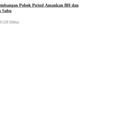
gembangan Polsek Pujud Amankan BH dan
m Sabu
26
•
228 Dilihat