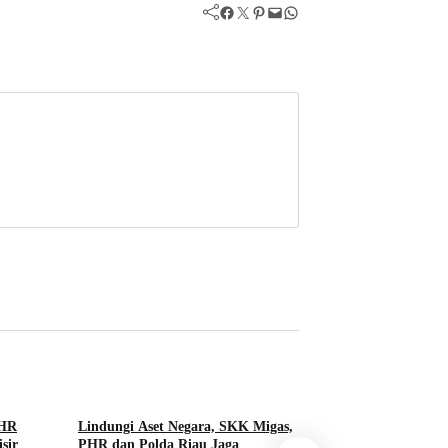
Facebook
Twitter
Pinterest
Mail
WhatsApp
PHR
Lindungi Aset Negara, SKK Migas,
sir
PHR dan Polda Riau Jaga