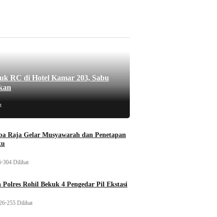
uk RC di Hotel Kamar 203, Sabu
kan
t
a Raja Gelar Musyawarah dan Penetapan
ku
6
•
304 Dilihat
 Polres Rohil Bekuk 4 Pengedar Pil Ekstasi
26
•
255 Dilihat