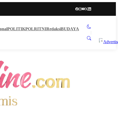
onal
POLITIK
POLRI
TNI
Redaksi
BUDAYA
×