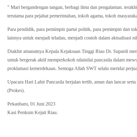
” Mari bergandengan tangan, berbagi ilmu dan pengalaman. terakh
terutama para pejabat pemerintahan, tokoh agama, tokoh masyaraka
Para pendidik, para pemimpin partai politik, para pemimpin dan 
lainnya untuk menjadi teladan, menjadi contoh dalam aktualisasi nila
Diakhir amanatnya Kepala Kejaksaan Tinggi Riau Dr. Supardi men
untuk bergerak aktif memperkokoh nilainilai pancasila dalam mew
proklamasi kemerdekaan. Semoga Allah SWT selalu meridai perjua
Upacara Hari Lahir Pancasila berjalan tertib, aman dan lancar sert
(Prokes).
Pekanbaru, 01 Juni 2023
Kasi Penkum Kejati Riau.