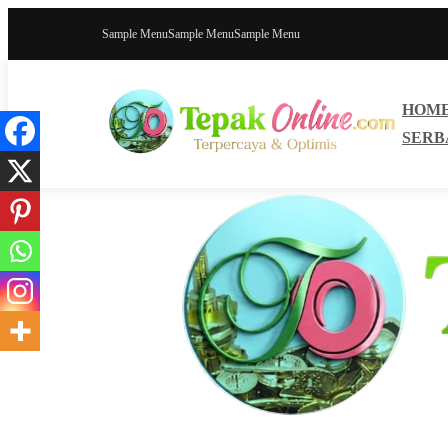
Sample Menu
Sample Menu
Sample Menu
HOM
SERB