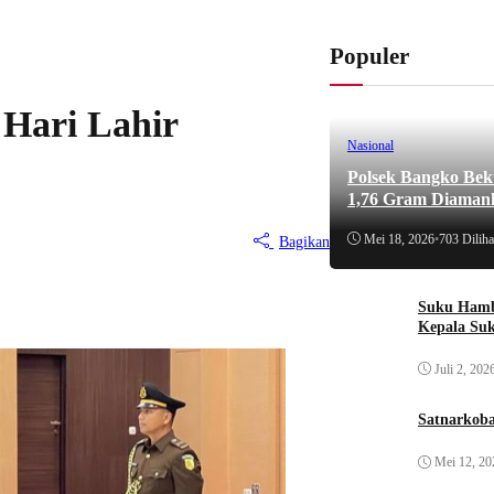
Populer
 Hari Lahir
Nasional
Polsek Bangko Bek
1,76 Gram Diaman
Mei 18, 2026
•
703 Diliha
Bagikan
Suku Hamb
Kepala Su
Juli 2, 202
Satnarkoba
Mei 12, 20