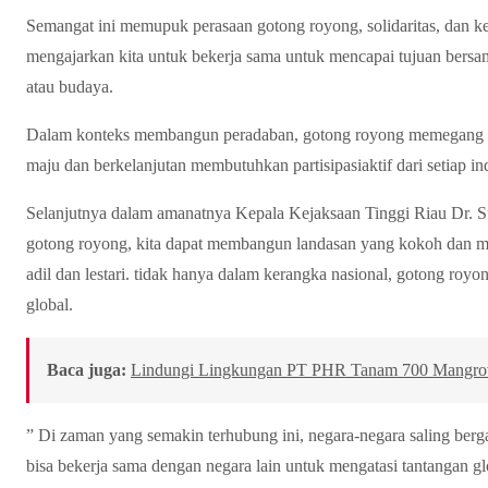
Semangat ini memupuk perasaan gotong royong, solidaritas, dan k
mengajarkan kita untuk bekerja sama untuk mencapai tujuan bers
atau budaya.
Dalam konteks membangun peradaban, gotong royong memegang pe
maju dan berkelanjutan membutuhkan partisipasiaktif dari setiap in
Selanjutnya dalam amanatnya Kepala Kejaksaan Tinggi Riau Dr. 
gotong royong, kita dapat membangun landasan yang kokoh dan 
adil dan lestari. tidak hanya dalam kerangka nasional, gotong ro
global.
Baca juga:
Lindungi Lingkungan PT PHR Tanam 700 Mangrove
” Di zaman yang semakin terhubung ini, negara-negara saling berg
bisa bekerja sama dengan negara lain untuk mengatasi tantangan gl