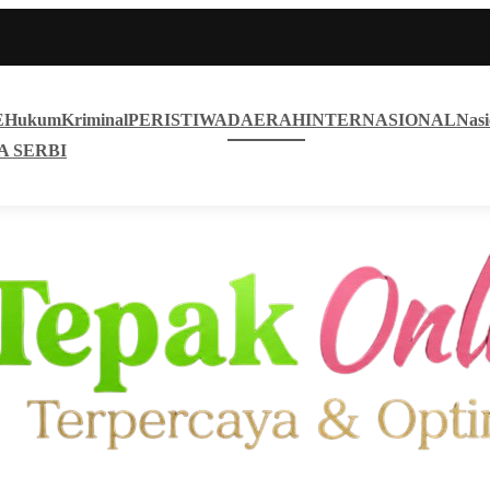
E
Hukum
Kriminal
PERISTIWA
DAERAH
INTERNASIONAL
Nasi
A SERBI