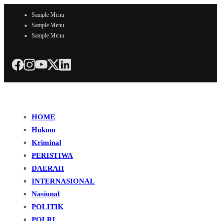
Sample Menu
Sample Menu
Sample Menu
HOME
Hukum
Kriminal
PERISTIWA
DAERAH
INTERNASIONAL
Nasional
POLITIK
POLRI