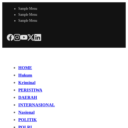
Sample Menu
Sample Menu
Sample Menu
HOME
Hukum
Kriminal
PERISTIWA
DAERAH
INTERNASIONAL
Nasional
POLITIK
POLRI