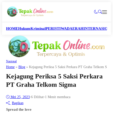
HOME
Hukum
Kriminal
PERISTIWA
DAERAH
INTERNASION
Nasional
Home
»
Blog
»
Kejagung Periksa 5 Saksi Perkara PT Graha Telkom Sigm
Kejagung Periksa 5 Saksi Perkara
PT Graha Telkom Sigma
Mei 25, 2023
•
6
Dilihat
•
1 Menit membaca
Bagikan
Spread the love