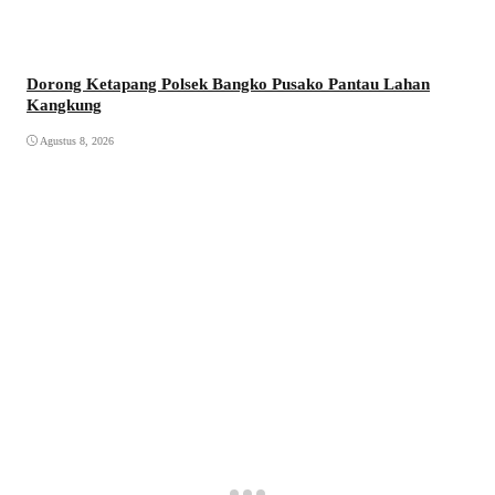
Dorong Ketapang Polsek Bangko Pusako Pantau Lahan
Kangkung
Agustus 8, 2026