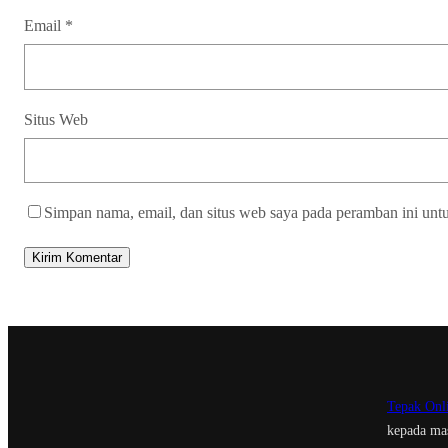
Email
*
Situs Web
Simpan nama, email, dan situs web saya pada peramban ini unt
Tepak Onl
kepada mas