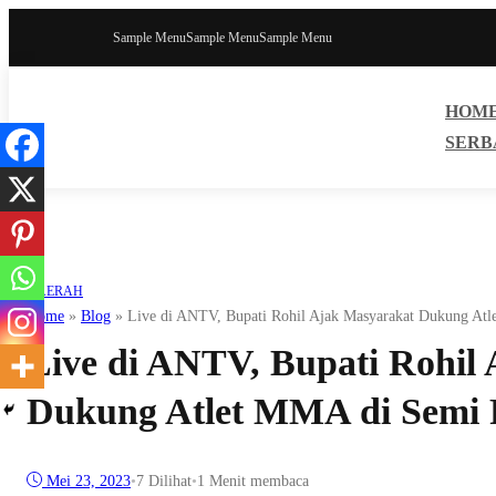
Sample Menu
Sample Menu
Sample Menu
HOM
SERB
DAERAH
Home
»
Blog
»
Live di ANTV, Bupati Rohil Ajak Masyarakat Dukung Atl
Live di ANTV, Bupati Rohil
Dukung Atlet MMA di Semi 
Mei 23, 2023
•
7
Dilihat
•
1 Menit membaca