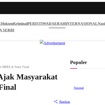
E
Hukum
Kriminal
PERISTIWA
DAERAH
INTERNASIONAL
Nasi
A SERBI
Populer
et MMA di Semi Final
 Ajak Masyarakat
Final
Nasional
Polsek Bangko Bek
1,76 Gram Diaman
Bagikan