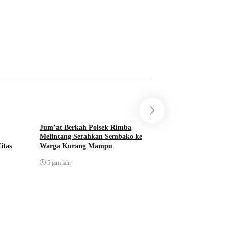
Jum’at Berkah Polsek Rimba
Lindungi Lingkun
Melintang Serahkan Sembako ke
Tanam 700 Mangrove
itas
Warga Kurang Mampu
Dumai
5 jam lalu
9 jam lalu