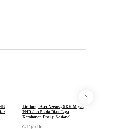
PHR
Lindungi Aset Negara, SKK Migas,
Cegah KLB Malari
sir
PHR dan Polda Riau Jaga
Rohil Gelar Goro
Ketahanan Energi Nasional
Agustus 6, 2026
10 jam lalu