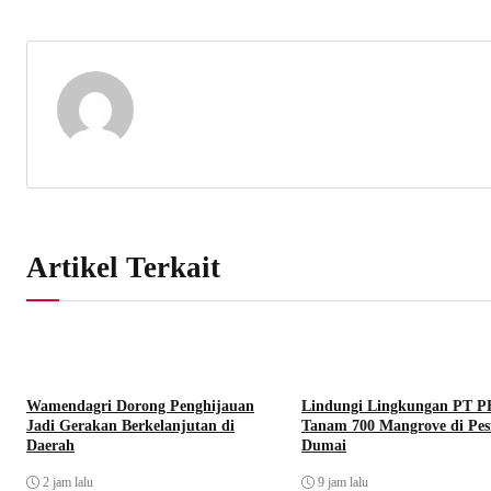
Artikel Terkait
Wamendagri Dorong Penghijauan
Lindungi Lingkungan PT 
Jadi Gerakan Berkelanjutan di
Tanam 700 Mangrove di Pesi
Daerah
Dumai
2 jam lalu
9 jam lalu