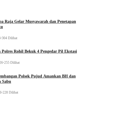
t
a Raja Gelar Musyawarah dan Penetapan
ku
6
•
304 Dilihat
 Polres Rohil Bekuk 4 Pengedar Pil Ekstasi
26
•
255 Dilihat
gembangan Polsek Pujud Amankan BH dan
m Sabu
26
•
228 Dilihat