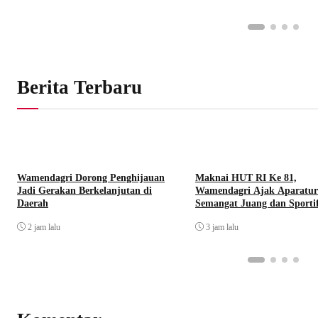
Berita Terbaru
Wamendagri Dorong Penghijauan
Maknai HUT RI Ke 81,
Jadi Gerakan Berkelanjutan di
Wamendagri Ajak Aparatur
Daerah
Semangat Juang dan Sportif
2 jam lalu
3 jam lalu