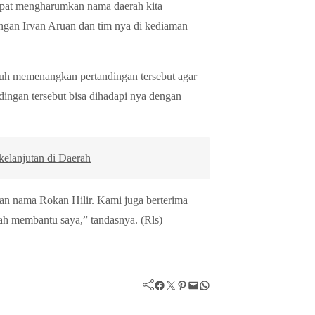
dapat mengharumkan nama daerah kita
ungan Irvan Aruan dan tim nya di kediaman
nuh memenangkan pertandingan tersebut agar
ingan tersebut bisa dihadapi nya dengan
elanjutan di Daerah
an nama Rokan Hilir. Kami juga berterima
ah membantu saya,” tandasnya. (Rls)
Facebook
Twitter
Pinterest
Mail
WhatsApp