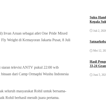
Mei 18, 2026
•
703 Diliha
Suku Hamb
Kepala Su
Juli 2, 202
l) Irvan Aruan sebagai atlet One Pride Mixed
Fly Weight di Kemayoran Jakarta Pusat, 8 Juli
Satnarkoba
Mei 12, 20
Hasil Pen
33,24 Gra
ui siaran televisi ANTV pukul 22:00 wib
et binaan dari Camp Ormaphi Wushu Indonesia
Juni 5, 20
jak seluruh masyarakat Rohil untuk bersama-
ik Rohil berhasil meraih juara pertama.