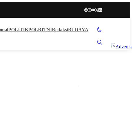
onal
POLITIK
POLRI
TNI
Redaksi
BUDAYA
×
uk RC di Hotel Kamar 203, Sabu
kan