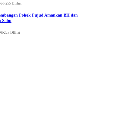
•
255 Dilihat
026
gembangan Polsek Pujud Amankan BH dan
m Sabu
•
228 Dilihat
26