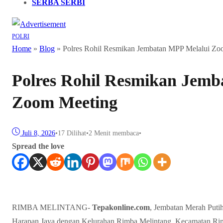
SERBA SERBI
POLRI
Home
»
Blog
»
Polres Rohil Resmikan Jembatan MPP Melalui Zo
Polres Rohil Resmikan Jemb
Zoom Meeting
Juli 8, 2026
•
17
Dilihat
•
2 Menit membaca
•
Spread the love
RIMBA MELINTANG-
Tepakonline.com
, Jembatan Merah Put
Harapan Jaya dengan Kelurahan Rimba Melintang, Kecamatan Rim