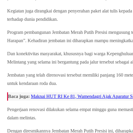
Kegiatan juga dirangkai dengan penyerahan paket alat tulis kepad
terhadap dunia pendidikan.
Program pembangunan Jembatan Merah Putih Presisi mengusung 
Harapan”. Kehadiran jembatan ini diharapkan mampu meningkatkan 
Dan konektivitas masyarakat, khususnya bagi warga Kepenghulu
Melintang yang selama ini bergantung pada jalur tersebut sebagai ak
Jembatan yang telah direnovasi tersebut memiliki panjang 160 met
untuk kendaraan roda dua.
Baca juga:
Maknai HUT RI Ke 81, Wamendagri Ajak Aparatur Sem
Pengerjaan renovasi dilakukan selama empat minggu guna memas
dalam melintas.
Dengan diresmikannya Jembatan Merah Putih Presisi ini, diharapkan