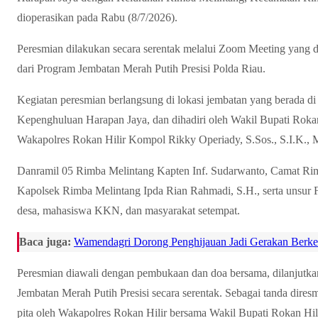
dioperasikan pada Rabu (8/7/2026).
Peresmian dilakukan secara serentak melalui Zoom Meeting yang d
dari Program Jembatan Merah Putih Presisi Polda Riau.
Kegiatan peresmian berlangsung di lokasi jembatan yang berada 
Kepenghuluan Harapan Jaya, dan dihadiri oleh Wakil Bupati Rok
Wakapolres Rokan Hilir Kompol Rikky Operiady, S.Sos., S.I.K., 
Danramil 05 Rimba Melintang Kapten Inf. Sudarwanto, Camat Rim
Kapolsek Rimba Melintang Ipda Rian Rahmadi, S.H., serta unsur 
desa, mahasiswa KKN, dan masyarakat setempat.
Baca juga:
Wamendagri Dorong Penghijauan Jadi Gerakan Berkel
Peresmian diawali dengan pembukaan dan doa bersama, dilanjutk
Jembatan Merah Putih Presisi secara serentak. Sebagai tanda dire
pita oleh Wakapolres Rokan Hilir bersama Wakil Bupati Rokan Hili