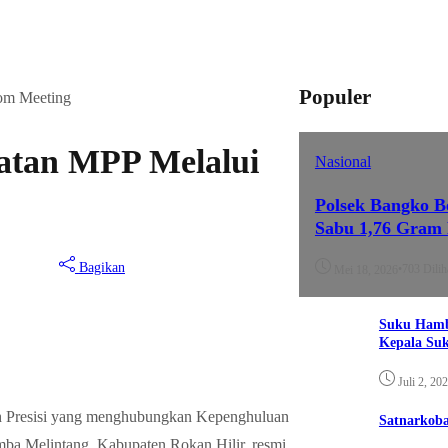
Populer
om Meeting
atan MPP Melalui
Nasional
Polsek Bangko B
Sabu 1,76 Gram
Bagikan
•
703 Dilih
Mei 18, 2026
Suku Hamb
Kepala Su
Juli 2, 20
ih Presisi yang menghubungkan Kepenghuluan
Satnarkoba
ba Melintang, Kabupaten Rokan Hilir, resmi