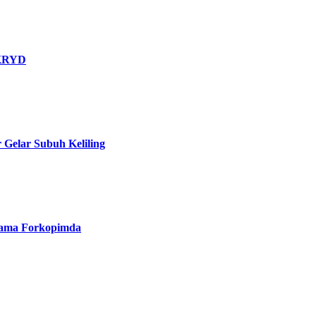
 KRYD
 Gelar Subuh Keliling
rsama Forkopimda