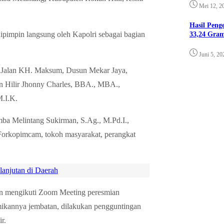
Mei 12, 2
Hasil Pen
ipimpin langsung oleh Kapolri sebagai bagian
33,24 Gra
Juni 5, 20
di Jalan KH. Maksum, Dusun Mekar Jaya,
an Hilir Jhonny Charles, BBA., MBA.,
M.I.K.
ba Melintang Sukirman, S.Ag., M.Pd.I.,
Forkopimcam, tokoh masyarakat, perangkat
anjutan di Daerah
an mengikuti Zoom Meeting peresmian
smikannya jembatan, dilakukan pengguntingan
r.