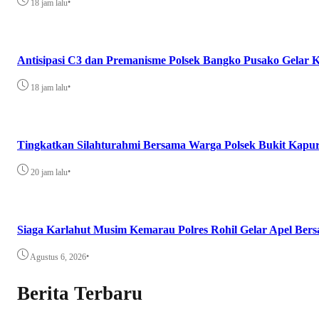
•
18 jam lalu
Antisipasi C3 dan Premanisme Polsek Bangko Pusako Gelar
•
18 jam lalu
Tingkatkan Silahturahmi Bersama Warga Polsek Bukit Kapur
•
20 jam lalu
Siaga Karlahut Musim Kemarau Polres Rohil Gelar Apel Be
•
Agustus 6, 2026
Berita Terbaru