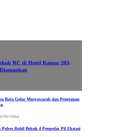
ekuk RC di Hotel Kamar 203,
 Diamankan
at
a Raja Gelar Musyawarah dan Penetapan
ku
•
304 Dilihat
26
 Polres Rohil Bekuk 4 Pengedar Pil Ekstasi