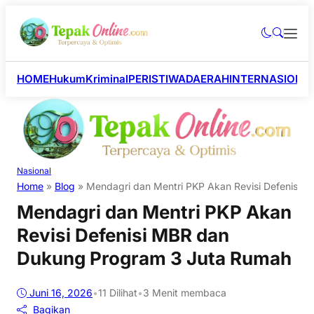
HOME
Hukum
Kriminal
PERISTIWA
DAERAH
INTERNASIONA
Nasional
Home
»
Blog
»
Mendagri dan Mentri PKP Akan Revisi Defenisi
Mendagri dan Mentri PKP Akan
Revisi Defenisi MBR dan
Dukung Program 3 Juta Rumah
Juni 16, 2026
•
11
Dilihat
•
3 Menit membaca
Bagikan