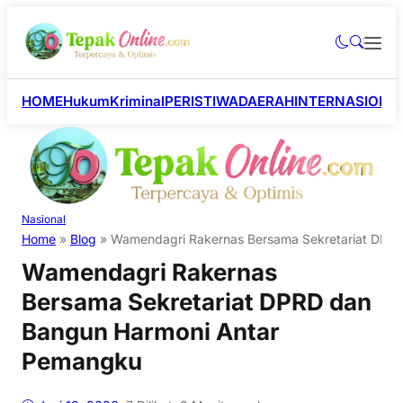
HOME
Hukum
Kriminal
PERISTIWA
DAERAH
INTERNASIONA
Nasional
Home
»
Blog
»
Wamendagri Rakernas Bersama Sekretariat DPR
Wamendagri Rakernas
Bersama Sekretariat DPRD dan
Bangun Harmoni Antar
Pemangku