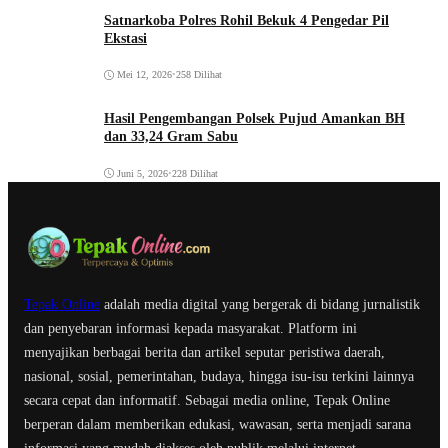
Satnarkoba Polres Rohil Bekuk 4 Pengedar Pil
Ekstasi
Mei 12, 2026
•
258 Dilihat
Hasil Pengembangan Polsek Pujud Amankan BH
dan 33,24 Gram Sabu
Juni 5, 2026
•
228 Dilihat
Tepak Online
adalah media digital yang bergerak di bidang jurnalistik
dan penyebaran informasi kepada masyarakat. Platform ini
menyajikan berbagai berita dan artikel seputar peristiwa daerah,
nasional, sosial, pemerintahan, budaya, hingga isu-isu terkini lainnya
secara cepat dan informatif. Sebagai media online, Tepak Online
berperan dalam memberikan edukasi, wawasan, serta menjadi sarana