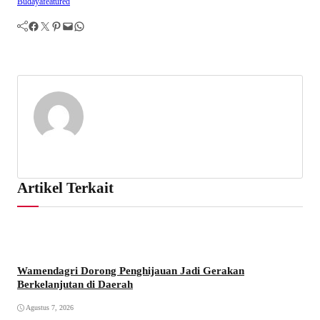
Budaya
featured
Facebook
Twitter
Pinterest
Mail
WhatsApp
Artikel Terkait
Wamendagri Dorong Penghijauan Jadi Gerakan
Berkelanjutan di Daerah
Agustus 7, 2026