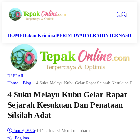
HOME
Hukum
Kriminal
PERISTIWA
DAERAH
INTERNASION
DAERAH
Home
»
Blog
»
4 Suku Melayu Kubu Gelar Rapat Sejarah Kesukuan Dan Pe
4 Suku Melayu Kubu Gelar Rapat
Sejarah Kesukuan Dan Penataan
Silsilah Adat
Juni 9, 2026
•
147
Dilihat
•
3 Menit membaca
Bagikan