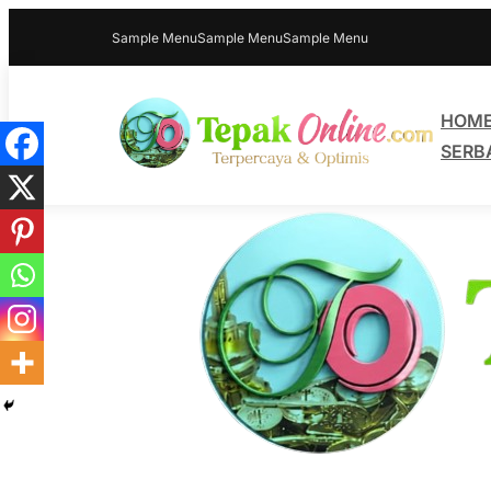
Sample Menu
Sample Menu
Sample Menu
HOM
SERB