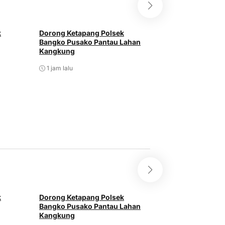
k
Dorong Ketapang Polsek
Polsek Bangko P
Bangko Pusako Pantau Lahan
Bibit Pohon Jeru
Kangkung
Mas Raya
1 jam lalu
1 jam lalu
k
Dorong Ketapang Polsek
Polsek Bangko P
Bangko Pusako Pantau Lahan
Bibit Pohon Jeru
Kangkung
Mas Raya