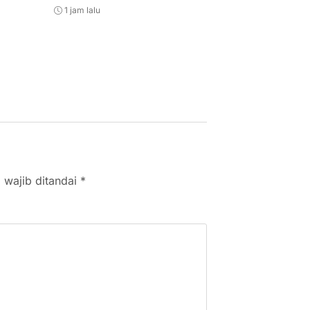
1 jam lalu
1 jam lalu
 wajib ditandai
*