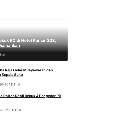
ekuk RC di Hotel Kamar 203,
Diamankan
ihat
ba Raja Gelar Musyawarah dan
 Kepala Suku
026
•
304 Dilihat
a Polres Rohil Bekuk 4 Pengedar Pil
026
•
255 Dilihat