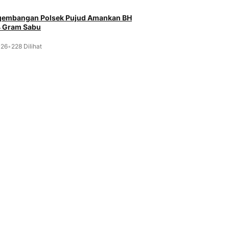
ngembangan Polsek Pujud Amankan BH
4 Gram Sabu
026
•
228 Dilihat