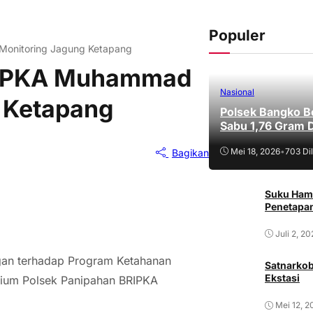
Populer
Monitoring Jagung Ketapang
RIPKA Muhammad
Nasional
 Ketapang
Polsek Bangko B
Sabu 1,76 Gram 
Mei 18, 2026
•
703 Dil
Bagikan
Suku Ham
Penetapan
Juli 2, 2
gan terhadap Program Ketahanan
Satnarkob
Ekstasi
sium Polsek Panipahan BRIPKA
Mei 12, 2