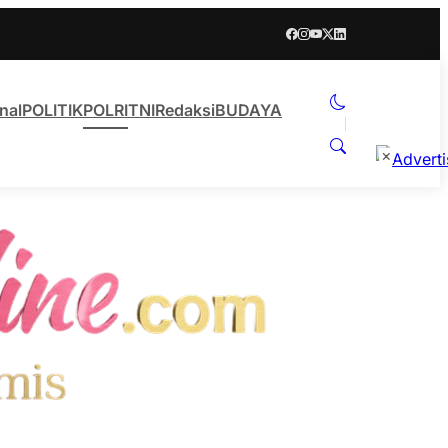
nal
POLITIK
POLRI
TNI
Redaksi
BUDAYA
×