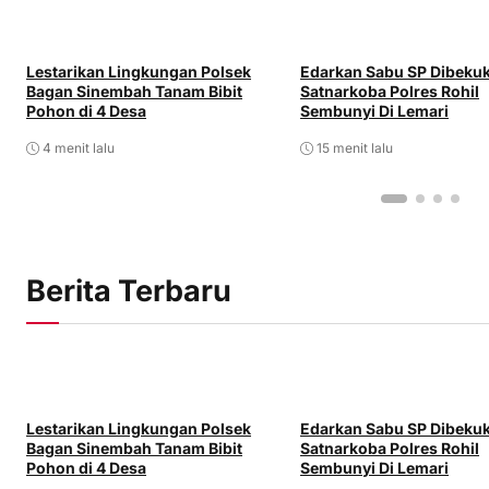
Lestarikan Lingkungan Polsek
Edarkan Sabu SP Dibeku
Bagan Sinembah Tanam Bibit
Satnarkoba Polres Rohil
Pohon di 4 Desa
Sembunyi Di Lemari
4 menit lalu
15 menit lalu
Berita Terbaru
Lestarikan Lingkungan Polsek
Edarkan Sabu SP Dibeku
Bagan Sinembah Tanam Bibit
Satnarkoba Polres Rohil
Pohon di 4 Desa
Sembunyi Di Lemari