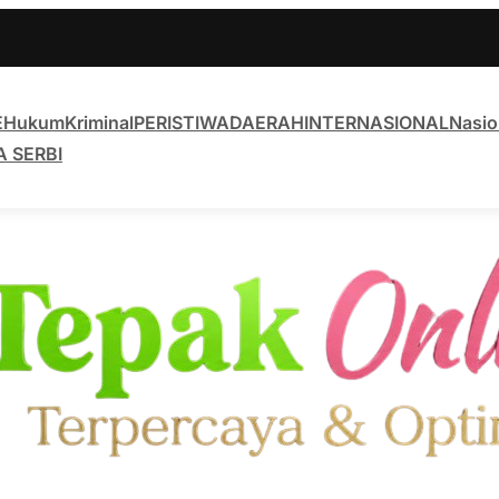
E
Hukum
Kriminal
PERISTIWA
DAERAH
INTERNASIONAL
Nasio
A SERBI