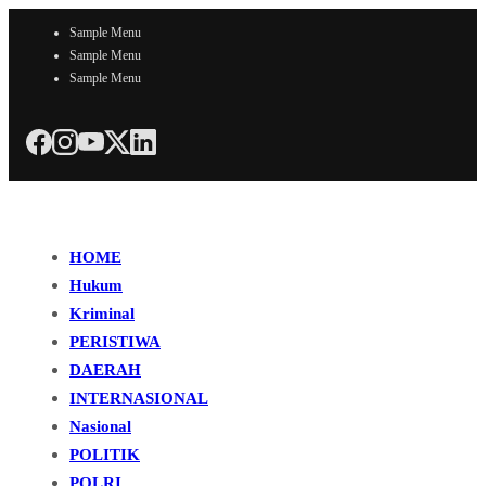
Sample Menu
Sample Menu
Sample Menu
HOME
Hukum
Kriminal
PERISTIWA
DAERAH
INTERNASIONAL
Nasional
POLITIK
POLRI