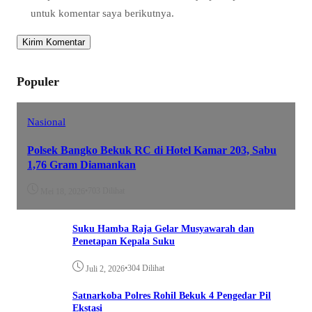
untuk komentar saya berikutnya.
Populer
Nasional
Polsek Bangko Bekuk RC di Hotel Kamar 203, Sabu
1,76 Gram Diamankan
•
703 Dilihat
Mei 18, 2026
Suku Hamba Raja Gelar Musyawarah dan
Penetapan Kepala Suku
•
304 Dilihat
Juli 2, 2026
Satnarkoba Polres Rohil Bekuk 4 Pengedar Pil
Ekstasi