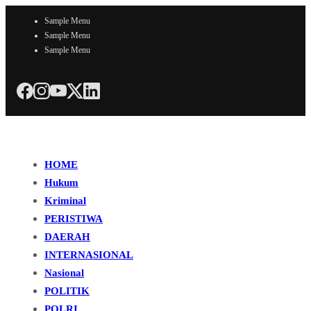
Sample Menu
Sample Menu
Sample Menu
HOME
Hukum
Kriminal
PERISTIWA
DAERAH
INTERNASIONAL
Nasional
POLITIK
POLRI