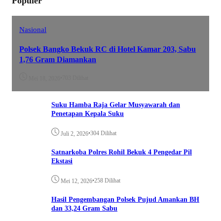
Populer
Nasional
Polsek Bangko Bekuk RC di Hotel Kamar 203, Sabu
1,76 Gram Diamankan
•
703 Dilihat
Mei 18, 2026
Suku Hamba Raja Gelar Musyawarah dan
Penetapan Kepala Suku
•
304 Dilihat
Juli 2, 2026
Satnarkoba Polres Rohil Bekuk 4 Pengedar Pil
Ekstasi
•
258 Dilihat
Mei 12, 2026
Hasil Pengembangan Polsek Pujud Amankan BH
dan 33,24 Gram Sabu