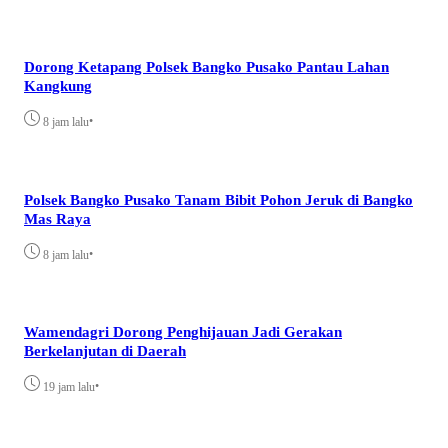
Dorong Ketapang Polsek Bangko Pusako Pantau Lahan
Kangkung
•
8 jam lalu
Polsek Bangko Pusako Tanam Bibit Pohon Jeruk di Bangko
Mas Raya
•
8 jam lalu
Wamendagri Dorong Penghijauan Jadi Gerakan
Berkelanjutan di Daerah
•
19 jam lalu