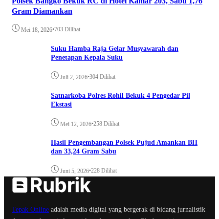
Polsek Bangko Bekuk RC di Hotel Kamar 203, Sabu 1,76
Gram Diamankan
•
703 Dilihat
Mei 18, 2026
Suku Hamba Raja Gelar Musyawarah dan
Penetapan Kepala Suku
•
304 Dilihat
Juli 2, 2026
Satnarkoba Polres Rohil Bekuk 4 Pengedar Pil
Ekstasi
•
258 Dilihat
Mei 12, 2026
Hasil Pengembangan Polsek Pujud Amankan BH
dan 33,24 Gram Sabu
•
228 Dilihat
Juni 5, 2026
Tepak Online
adalah media digital yang bergerak di bidang jurnalistik