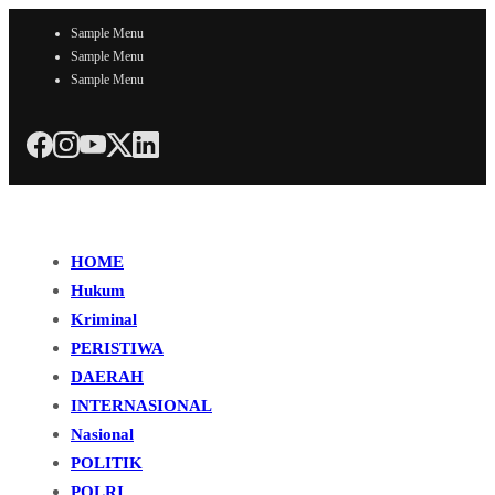
Sample Menu
Sample Menu
Sample Menu
HOME
Hukum
Kriminal
PERISTIWA
DAERAH
INTERNASIONAL
Nasional
POLITIK
POLRI