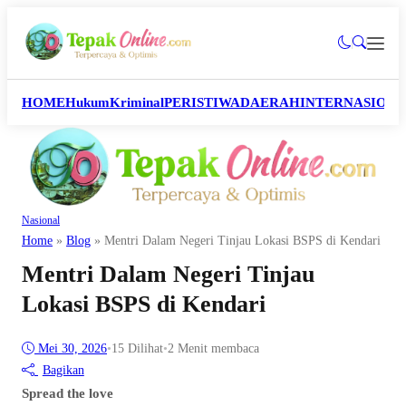
HOME
Hukum
Kriminal
PERISTIWA
DAERAH
INTERNASION
Nasional
Home
»
Blog
»
Mentri Dalam Negeri Tinjau Lokasi BSPS di Kendari
Mentri Dalam Negeri Tinjau
Lokasi BSPS di Kendari
Mei 30, 2026
•
15
Dilihat
•
2 Menit membaca
Bagikan
Spread the love