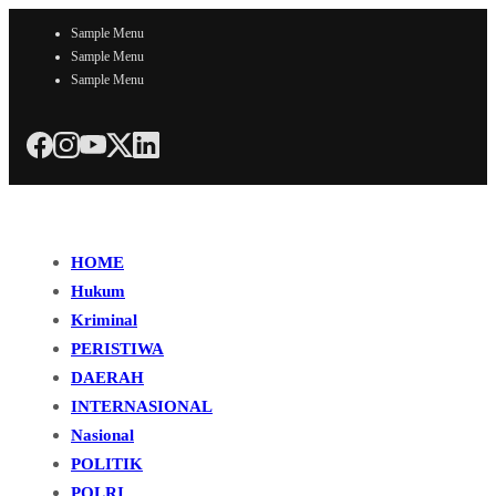
Sample Menu
Sample Menu
Sample Menu
HOME
Hukum
Kriminal
PERISTIWA
DAERAH
INTERNASIONAL
Nasional
POLITIK
POLRI