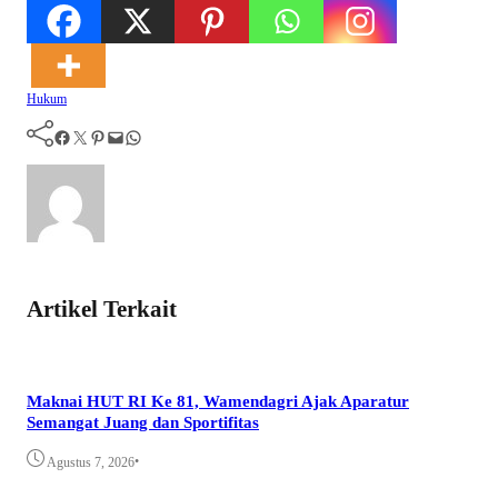
Hukum
Facebook
Twitter
Pinterest
Mail
WhatsApp
Artikel Terkait
Maknai HUT RI Ke 81, Wamendagri Ajak Aparatur
Semangat Juang dan Sportifitas
•
Agustus 7, 2026