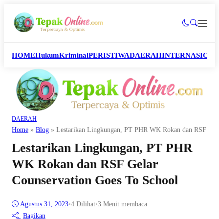
HOME
Hukum
Kriminal
PERISTIWA
DAERAH
INTERNASION
DAERAH
Home
»
Blog
»
Lestarikan Lingkungan, PT PHR WK Rokan dan RSF Gela
Lestarikan Lingkungan, PT PHR
WK Rokan dan RSF Gelar
Counservation Goes To School
Agustus 31, 2023
•
4
Dilihat
•
3 Menit membaca
Bagikan