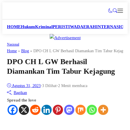
HOME
Hukum
Kriminal
PERISTIWA
DAERAH
INTERNASION
Nasional
Home
»
Blog
»
DPO CH L GW Berhasil Diamankan Tim Tabur Kejagung
DPO CH L GW Berhasil
Diamankan Tim Tabur Kejagung
Agustus 31, 2023
•
3
Dilihat
•
2 Menit membaca
Bagikan
Spread the love