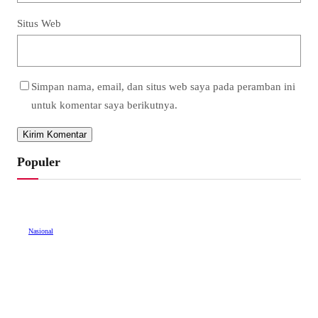
Situs Web
Simpan nama, email, dan situs web saya pada peramban ini
untuk komentar saya berikutnya.
Populer
Nasional
Polsek Bangko Bekuk RC di Hotel Kamar 203, Sabu
1,76 Gram Diamankan
Mei 18, 2026
•
703 Dilihat