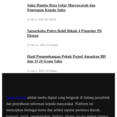
Suku Hamba Raja Gelar Musyawarah dan
Penetapan Kepala Suku
Juli 2, 2026
•
304 Dilihat
Satnarkoba Polres Rohil Bekuk 4 Pengedar Pil
Ekstasi
Mei 12, 2026
•
258 Dilihat
Hasil Pengembangan Polsek Pujud Amankan BH
dan 33,24 Gram Sabu
Juni 5, 2026
•
228 Dilihat
Tepak Online
adalah media digital yang bergerak di bidang jurnalistik
dan penyebaran informasi kepada masyarakat. Platform ini
menyajikan berbagai berita dan artikel seputar peristiwa daerah,
nasional, sosial, pemerintahan, budaya, hingga isu-isu terkini lainnya