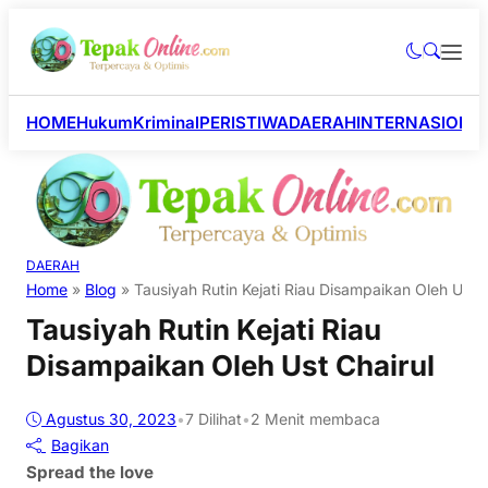
HOME
Hukum
Kriminal
PERISTIWA
DAERAH
INTERNASIONA
DAERAH
Home
»
Blog
»
Tausiyah Rutin Kejati Riau Disampaikan Oleh Ust C
Tausiyah Rutin Kejati Riau
Disampaikan Oleh Ust Chairul
Agustus 30, 2023
•
7
Dilihat
•
2 Menit membaca
Bagikan
Spread the love