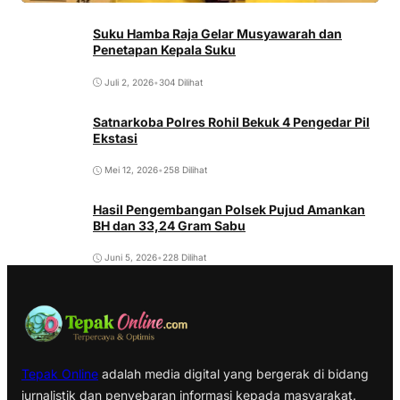
Suku Hamba Raja Gelar Musyawarah dan
Penetapan Kepala Suku
Juli 2, 2026
•
304 Dilihat
Satnarkoba Polres Rohil Bekuk 4 Pengedar Pil
Ekstasi
Mei 12, 2026
•
258 Dilihat
Hasil Pengembangan Polsek Pujud Amankan
BH dan 33,24 Gram Sabu
Juni 5, 2026
•
228 Dilihat
Tepak Online
adalah media digital yang bergerak di bidang
jurnalistik dan penyebaran informasi kepada masyarakat.