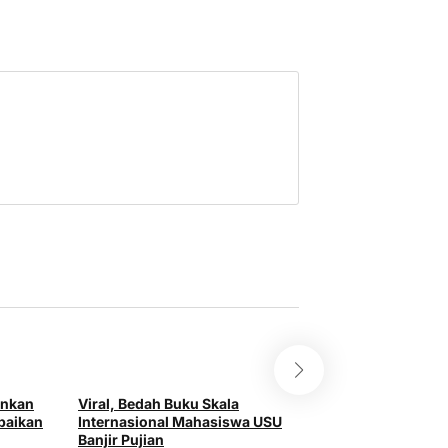
ankan
Viral, Bedah Buku Skala
Percepat Pemba
baikan
Internasional Mahasiswa USU
Karmila Sari Duk
Banjir Pujian
Konsorsium Perg