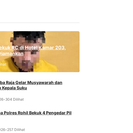
uangan Kejaksaan RI
ekuk RC di Hotel Kamar 203,
Diamankan
ihat
ba Raja Gelar Musyawarah dan
 Kepala Suku
026
•
304 Dilihat
a Polres Rohil Bekuk 4 Pengedar Pil
026
•
257 Dilihat