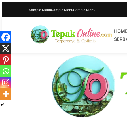
Sample Menu
Sample Menu
Sample Menu
HOM
SERB