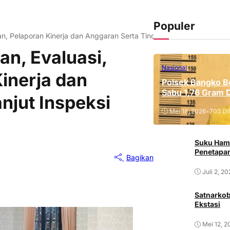
Populer
n, Pelaporan Kinerja dan Anggaran Serta Tindak Lanjut Inspeksi Ke
n, Evaluasi,
Nasional
inerja dan
Polsek Bangko B
Sabu 1,76 Gram 
njut Inspeksi
Mei 18, 2026
•
703 Dil
Suku Ham
Penetapan
Bagikan
Juli 2, 2
Satnarkob
Ekstasi
Mei 12, 2