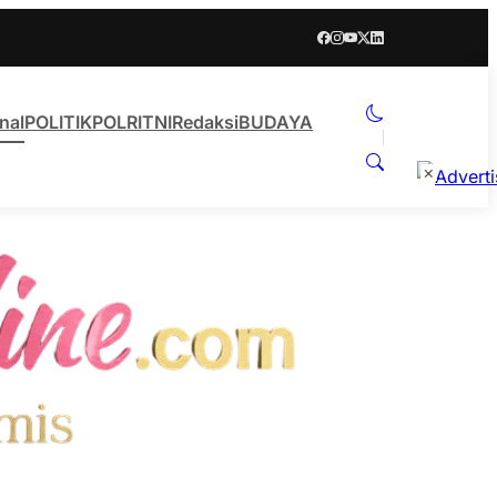
nal
POLITIK
POLRI
TNI
Redaksi
BUDAYA
×