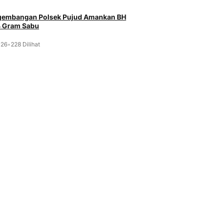
ngembangan Polsek Pujud Amankan BH
4 Gram Sabu
026
•
228 Dilihat