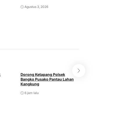
Agustus 3, 2026
Agustus 1, 2026
k
Dorong Ketapang Polsek
Polsek Bangko P
Bangko Pusako Pantau Lahan
Bibit Pohon Jeru
Kangkung
Mas Raya
6 jam lalu
6 jam lalu