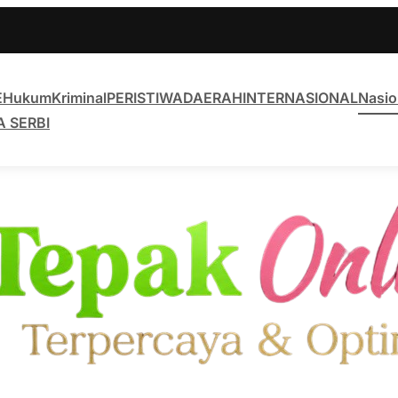
E
Hukum
Kriminal
PERISTIWA
DAERAH
INTERNASIONAL
Nasio
A SERBI