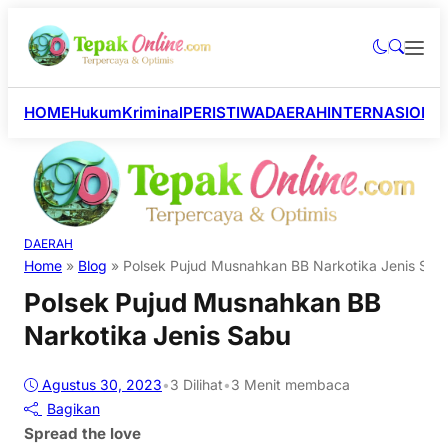
HOME
Hukum
Kriminal
PERISTIWA
DAERAH
INTERNASIONA
DAERAH
Home
»
Blog
»
Polsek Pujud Musnahkan BB Narkotika Jenis Sab
Polsek Pujud Musnahkan BB
Narkotika Jenis Sabu
Agustus 30, 2023
•
3
Dilihat
•
3 Menit membaca
Bagikan
Spread the love