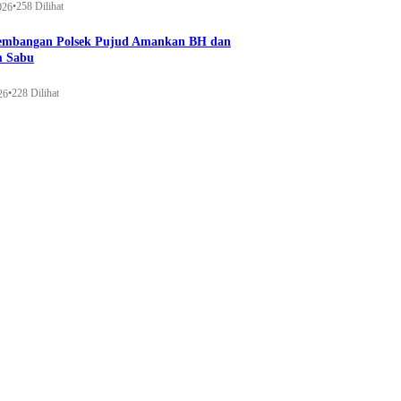
•
258 Dilihat
026
gembangan Polsek Pujud Amankan BH dan
m Sabu
•
228 Dilihat
26