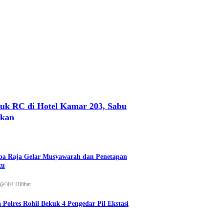
uk RC di Hotel Kamar 203, Sabu
nkan
a Raja Gelar Musyawarah dan Penetapan
ku
•
304 Dilihat
26
 Polres Rohil Bekuk 4 Pengedar Pil Ekstasi