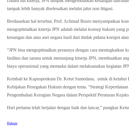
Dalam hal kinerja, JPN tampak mengembalikan keuangan dan/atau a
tampak lebih banyak diselesaikan melalui jalur non litigasi.
Berdasarkan hal tersebut, Prof. Achmad Busro menyampaikan kon
mengoptimalkan kinerja JPN adalah melalui konsep hukum yang p
keuangan dan atau aset negara hasil dari tindak pidana korupsi ata
“JPN bisa mengoptimalkan perannya dengan cara meningkatkan ku
fasilitas dan sarana untuk menunjang kinerja JPN, membuatkan a
biaya operasional yang memadai dalam melaksanakan kegiatan JPN
Kembali ke Kapuspenkum Dr. Ketut Sumedana, untuk di ketahui F
Kebijakan Penegakan Hukum dengan tema. “Strategi Keperdataan
Pengembalian Kerugian Negara dalam Perspektif Peraturan Kejak
Hari pertama telah berjalan dengan baik dan lancar,” pungkas Ketut
Hukum