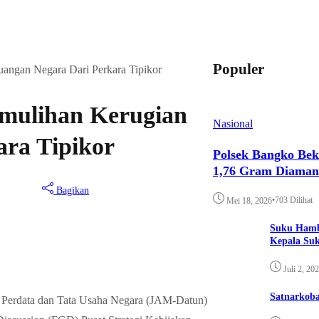
Populer
angan Negara Dari Perkara Tipikor
emulihan Kerugian
Nasional
ra Tipikor
Polsek Bangko Bek
1,76 Gram Diama
Bagikan
•
703 Dilihat
Mei 18, 2026
Suku Hamb
Kepala Su
Juli 2, 20
Satnarkoba
 Perdata dan Tata Usaha Negara (JAM-Datun)