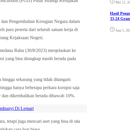
iscussion (FGD) Pusat Strategi Kebijakan
Mei 12, 2
Hasil Pen
33,24 Gra
n dan Pengembalian Kerugian Negara dalam
 para peserta dari seluruh satuan kerja di
Juni 5, 20
abang Kejaksaan Negeri.
medana Rabu (30/8/2023) menjelaskan ke
i yang bisa diungkap masih berada pada
u hingga sekarang yang tidak ditangani
hingga hanya beberapa perkara korupsi saja
ver dan dikembalikan berada dibawah 10%.
embunyi Di Lemari
 tetapi juga mencari aset yang bisa di sita
lukan cara luar biasa.