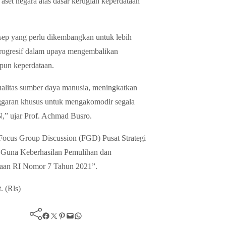
set negara atas dasar kerugian keperdataan
sep yang perlu dikembangkan untuk lebih
rogresif dalam upaya mengembalikan
upun keperdataan.
alitas sumber daya manusia, meningkatkan
nggaran khusus untuk mengakomodir segala
,” ujar Prof. Achmad Busro.
ocus Group Discussion (FGD) Pusat Strategi
 Guna Keberhasilan Pemulihan dan
saan RI Nomor 7 Tahun 2021”.
. (Rls)
Facebook
Twitter
Pinterest
Mail
WhatsApp