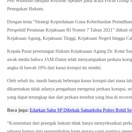
Feri Wibisono menjadi Keynote Speaker pada acara Focus Group D
Penegakan Hukum.
Dengan tema “Strategi Keperdataan Guna Keberhasilan Pemuliha
Perspektif Peraturan Kejaksaan RI Nomor 7 Tahun 2021” diikuti oleh
Kejaksaan Agung, Kejaksaan Tinggi, Kejaksaan Negeri hingga C
Kepala Pusat penerangan Hukum Kejaksaaan Agung Dr. Ketut Su
awak media bahwa JAM-Datun telah menyampaikan perkara korups
angka di bawah 10% dari kasus korupsi itu sendiri.
Oleh sebab itu, masih banyak beberapa kasus korupsi dari masa lal
dikarenakan tidak adanya pengaduan mengenai perkara korupsi, se
yang dapat terungkap dan dari perkara tersebut yang bisa di reco
Baca juga:
Edarkan Sabu SP Dibekuk Satnarkoba Polres Rohil S
“Konsentrasi dari penegak hukum tidak hanya menyelesaikan perkara,
sebagai bagian dari pengembalian harta negara yang pastinya memer