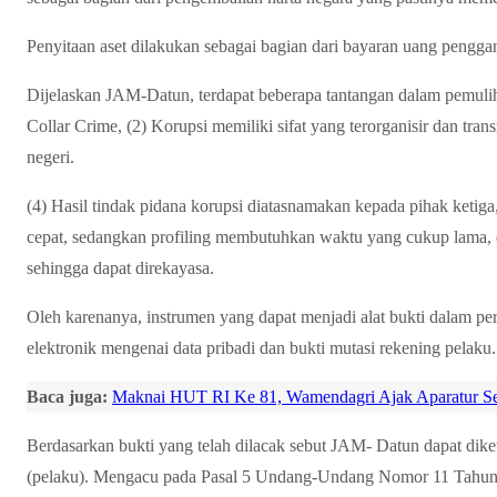
Penyitaan aset dilakukan sebagai bagian dari bayaran uang pengga
Dijelaskan JAM-Datun, terdapat beberapa tantangan dalam pemuli
Collar Crime, (2) Korupsi memiliki sifat yang terorganisir dan tran
negeri.
(4) Hasil tindak pidana korupsi diatasnamakan kepada pihak ketiga
cepat, sedangkan profiling membutuhkan waktu yang cukup lama, dan
sehingga dapat direkayasa.
Oleh karenanya, instrumen yang dapat menjadi alat bukti dalam pe
elektronik mengenai data pribadi dan bukti mutasi rekening pelaku.
Baca juga:
Maknai HUT RI Ke 81, Wamendagri Ajak Aparatur Sem
Berdasarkan bukti yang telah dilacak sebut JAM- Datun dapat diket
(pelaku). Mengacu pada Pasal 5 Undang-Undang Nomor 11 Tahun 2